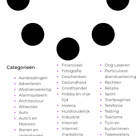
Financieel
Oog Laseren
Categorieën
Fotografie
Particuliere
Geschenken
dienstverlenin
Aanbiedingen
Gezondheid
Rechten
Adverteren
Groothandel
Relatie
Afvalverwerking
Hobby en vrije
Sport
Alarmsysteem
tijd
Startpaginas
Architectuur
Horeca
Telefonie
Attracties
Huishoudelijk
Testing
Auto
Industrie
Toerisme
Auto's en
Internet
Tuin en
Motoren
Internet
buitenleven
Banen en
marketing
Tweewielers
opleidingen