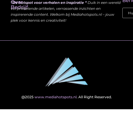
Beri
Over
“Dé hotspot voor verhalen en inspiratie “
Duik in een wereld
Bedrijf
vol prikkelende artikelen, verrassende inzichten en
inspirerende content. Welkom bij Mediahotspots.nl – jouw
plek voor kennis en creativiteit!
@2025
www.mediahotspots.nl
. All Right Reserved.