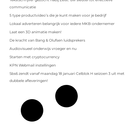
communicatie
5 type productvideo’s die je kunt maken voor je bedrijf
Lokaal adverteren belangrijk voor iedere MKB-ondernemer
Laat een 3D animatie maken!
De kracht van Bang & Olufsen luidsprekers
Audiovisueel onderwijs vroeger en nu
Starten met cryptocurrency
KPN Webmail instellingen
Sbs6 zendt vanaf maandag 18 januari Celblok H seizoen 3 uit met
dubbele afleveringen!