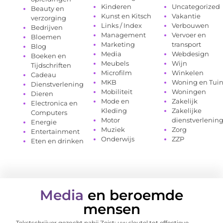
Kinderen
Uncategorized
Beauty en
Kunst en Kitsch
Vakantie
verzorging
Links / Index
Verbouwen
Bedrijven
Management
Vervoer en
Bloemen
Marketing
transport
Blog
Media
Webdesign
Boeken en
Meubels
Wijn
Tijdschriften
Microfilm
Winkelen
Cadeau
MKB
Woning en Tui
Dienstverlening
Mobiliteit
Woningen
Dieren
Mode en
Zakelijk
Electronica en
Kleding
Zakelijke
Computers
Motor
dienstverlenin
Energie
Muziek
Zorg
Entertainment
Onderwijs
ZZP
Eten en drinken
Media
en beroemde
mensen
Tekstschrijver gezocht nabij Zeist: uw sleutel tot effectieve