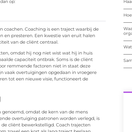
Haa
 dan op:
Hoe
Waa
 coachen. Coaching is een traject waarbij de
org
n en presteren. Een kwestie van eruit halen
teit van de cliënt centraal.
Wat
tten, omdat hij nog niet wist wat hij in huis
alde capaciteit ontbrak. Soms is de cliënt
Sam
 door remmende factoren niet in staat deze
jn vaak overtuigingen opgedaan in vroegere
en tot een nieuwe visie, functioneert de
g
en genoemd, omdat de kern van de mens
ende overtuiging patronen worden verlegd, is
 de cliënt bewerkstelligd. Coach trajecten
zowel een kort als lang traject beslaan.