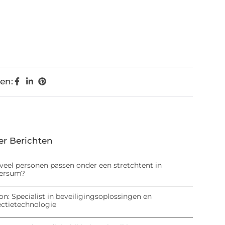
en:
er Berichten
veel personen passen onder een stretchtent in
versum?
on: Specialist in beveiligingsoplossingen en
ectietechnologie