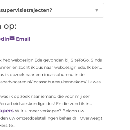
 supervisietrajecten?
▼
 op:
edIn
Email
Ik heb webdesign Ede gevonden bij SiteToGo. Sinds
nen en zocht ik dus naar webdesign Ede. Ik ben...
 ik opzoek naar een incassobureau in de
ssoadvocaten.nl/incassobureau-bennekom/. Ik was
was ik op zoek naar iemand die voor mij een
n arbeidsdeskundige dus! En die vond ik in...
kopers
Wilt u meer verkopen? Beloon uw
rden uw omzetdoelstellingen behaald! Overweegt
rs te...