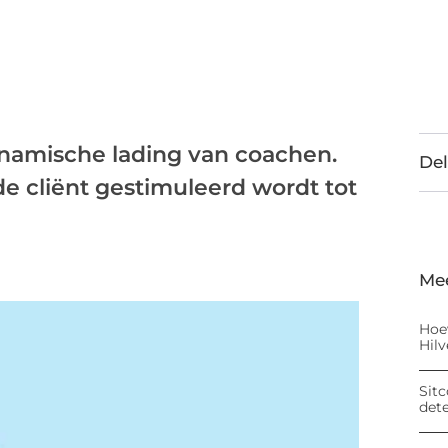
namische lading van coachen.
Del
de cliënt gestimuleerd wordt tot
Me
Hoe
Hil
Sitc
det