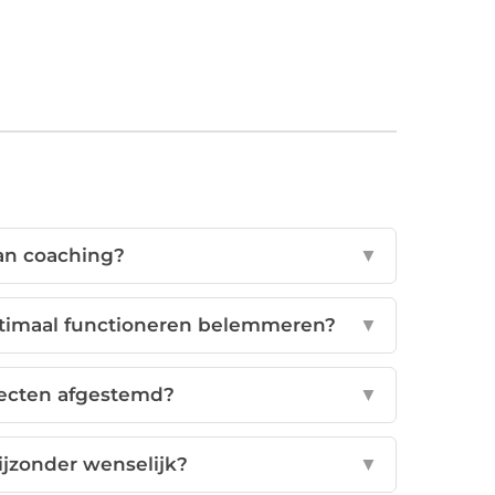
van coaching?
▼
imaal functioneren belemmeren?
▼
ecten afgestemd?
▼
bijzonder wenselijk?
▼