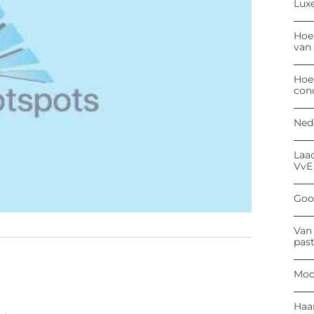
Luxe
Hoe
van
Hoe
con
Ned
Laa
VvE
Goog
Van 
past
Moo
Haa