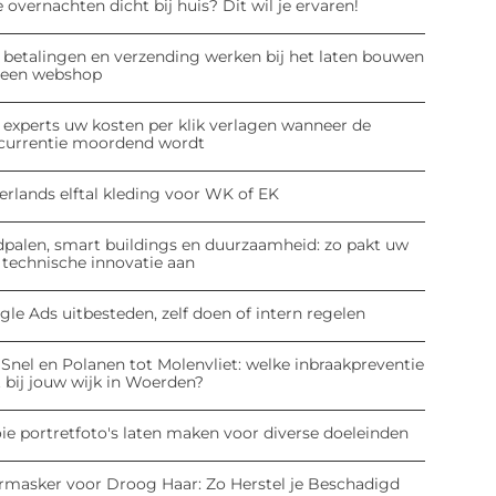
 overnachten dicht bij huis? Dit wil je ervaren!
 betalingen en verzending werken bij het laten bouwen
 een webshop
 experts uw kosten per klik verlagen wanneer de
currentie moordend wordt
erlands elftal kleding voor WK of EK
dpalen, smart buildings en duurzaamheid: zo pakt uw
 technische innovatie aan
le Ads uitbesteden, zelf doen of intern regelen
Snel en Polanen tot Molenvliet: welke inbraakpreventie
 bij jouw wijk in Woerden?
ie portretfoto's laten maken voor diverse doeleinden
rmasker voor Droog Haar: Zo Herstel je Beschadigd