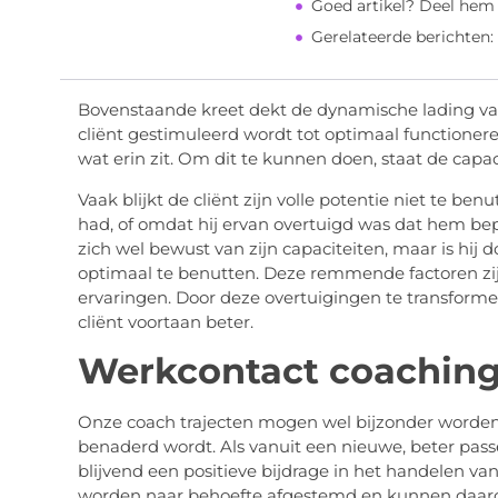
Goed artikel? Deel hem
Gerelateerde berichten:
Bovenstaande kreet dekt de dynamische lading van
cliënt gestimuleerd wordt tot optimaal functionere
wat erin zit. Om dit te kunnen doen, staat de capaci
Vaak blijkt de cliënt zijn volle potentie niet te benu
had, of omdat hij ervan overtuigd was dat hem bepa
zich wel bewust van zijn capaciteiten, maar is hij
optimaal te benutten. Deze remmende factoren zi
ervaringen. Door deze overtuigingen te transformer
cliënt voortaan beter.
Werkcontact coachin
Onze coach trajecten mogen wel bijzonder word
benaderd wordt. Als vanuit een nieuwe, beter pass
blijvend een positieve bijdrage in het handelen van
worden naar behoefte afgestemd en kunnen daarom 