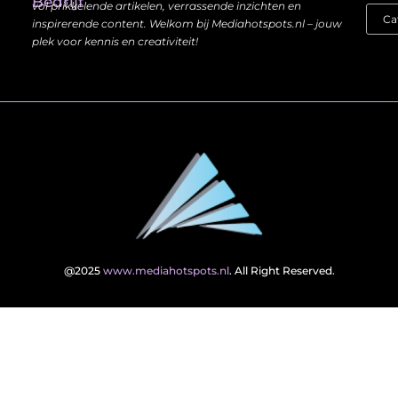
Bedrijf
vol prikkelende artikelen, verrassende inzichten en
inspirerende content. Welkom bij Mediahotspots.nl – jouw
plek voor kennis en creativiteit!
@2025
www.mediahotspots.nl
. All Right Reserved.