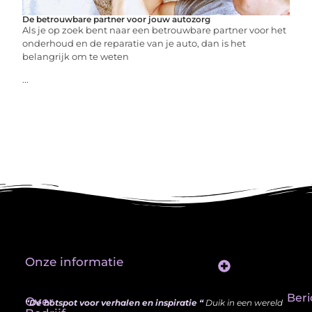
De betrouwbare partner voor jouw autozorg
Als je op zoek bent naar een betrouwbare partner voor het
onderhoud en de reparatie van je auto, dan is het
belangrijk om te weten
...
Onze informatie
Website Linkbuilding: Hoe Jij je Zichtbaarheid en Autoriteit Vergroot
Beri
Over
“Dé hotspot voor verhalen en inspiratie “
Duik in een wereld