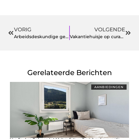
VORIG
VOLGENDE
Arbeidsdeskundige gezocht
Vakantiehuisje op curacao om van te dromen
Gerelateerde Berichten
AANBIEDINGEN