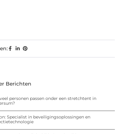
en:
er Berichten
veel personen passen onder een stretchtent in
versum?
on: Specialist in beveiligingsoplossingen en
ectietechnologie