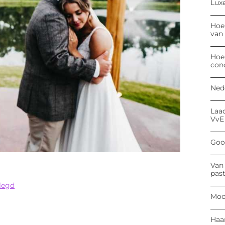
Luxe
Hoe
van
Hoe
con
Ned
Laa
VvE
Goog
Van 
past
elegd
Moo
Haa