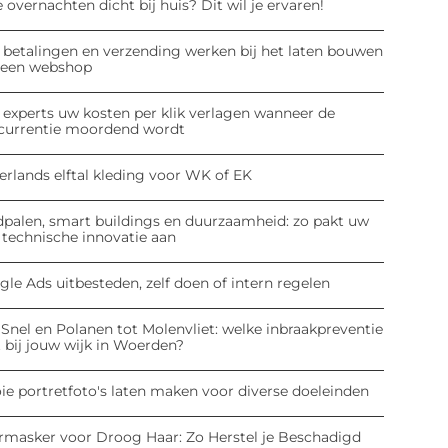
 overnachten dicht bij huis? Dit wil je ervaren!
 betalingen en verzending werken bij het laten bouwen
 een webshop
 experts uw kosten per klik verlagen wanneer de
currentie moordend wordt
erlands elftal kleding voor WK of EK
dpalen, smart buildings en duurzaamheid: zo pakt uw
 technische innovatie aan
le Ads uitbesteden, zelf doen of intern regelen
Snel en Polanen tot Molenvliet: welke inbraakpreventie
 bij jouw wijk in Woerden?
ie portretfoto's laten maken voor diverse doeleinden
rmasker voor Droog Haar: Zo Herstel je Beschadigd