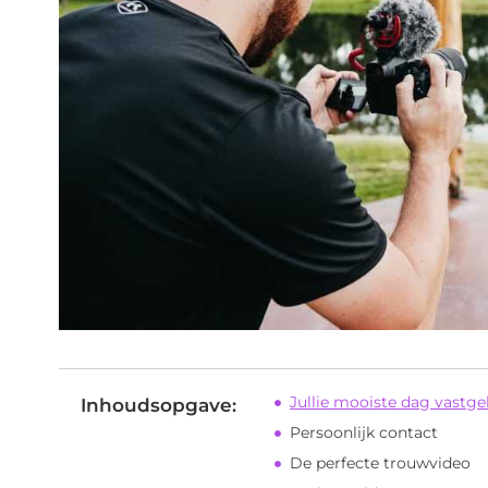
Jullie mooiste dag vastg
Inhoudsopgave:
Persoonlijk contact
De perfecte trouwvideo