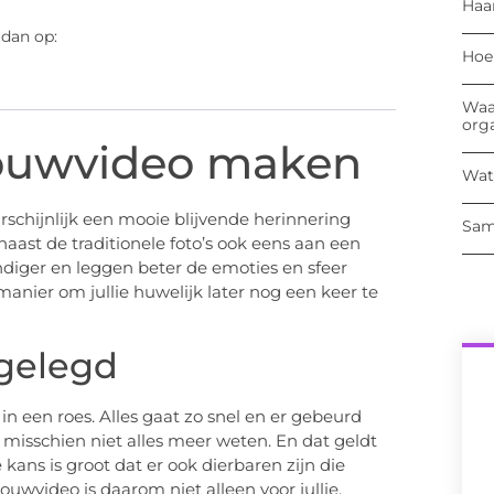
Haa
 dan op:
Hoe
Waa
org
rouwvideo maken
Wat
arschijnlijk een mooie blijvende herinnering
Sam
ast de traditionele foto’s ook eens aan een
ndiger en leggen beter de emoties en sfeer
manier om jullie huwelijk later nog een keer te
tgelegd
 een roes. Alles gaat zo snel en er gebeurd
g misschien niet alles meer weten. En dat geldt
e kans is groot dat er ook dierbaren zijn die
ouwvideo is daarom niet alleen voor jullie,