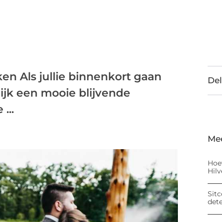
n Als jullie binnenkort gaan
Del
lijk een mooie blijvende
...
Me
Hoe
Hil
Sitc
det