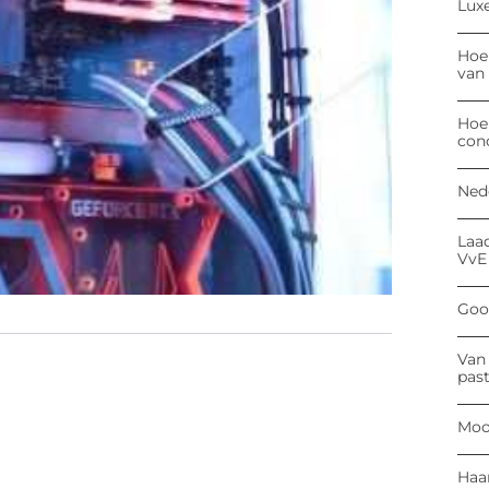
Luxe
Hoe
van
Hoe
con
Ned
Laa
VvE
Goog
Van 
past
Moo
Haa