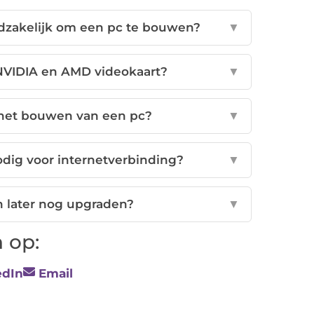
dzakelijk om een pc te bouwen?
▼
 NVIDIA en AMD videokaart?
▼
j het bouwen van een pc?
▼
dig voor internetverbinding?
▼
n later nog upgraden?
▼
 op:
edIn
Email