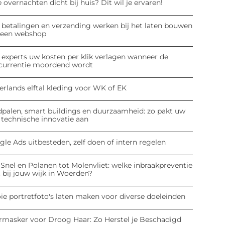
 overnachten dicht bij huis? Dit wil je ervaren!
 betalingen en verzending werken bij het laten bouwen
 een webshop
 experts uw kosten per klik verlagen wanneer de
currentie moordend wordt
erlands elftal kleding voor WK of EK
dpalen, smart buildings en duurzaamheid: zo pakt uw
 technische innovatie aan
le Ads uitbesteden, zelf doen of intern regelen
Snel en Polanen tot Molenvliet: welke inbraakpreventie
 bij jouw wijk in Woerden?
ie portretfoto's laten maken voor diverse doeleinden
rmasker voor Droog Haar: Zo Herstel je Beschadigd