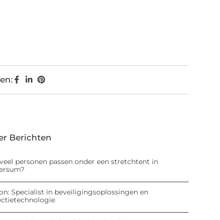
en:
er Berichten
veel personen passen onder een stretchtent in
versum?
on: Specialist in beveiligingsoplossingen en
ectietechnologie