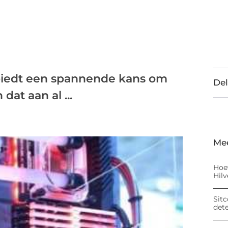
biedt een spannende kans om
Del
at aan al ...
Me
Hoe
Hil
Sitc
det