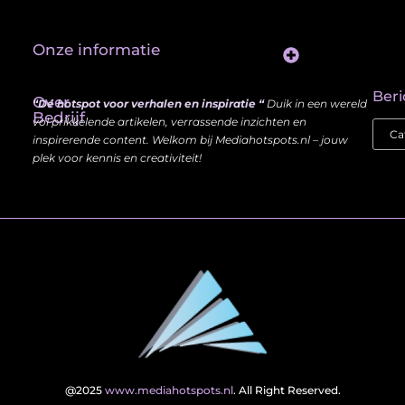
Onze informatie
Website Linkbuilding: Hoe Jij je Zichtbaarheid en Autoriteit Vergroot
Beri
Over
“Dé hotspot voor verhalen en inspiratie “
Duik in een wereld
Bedrijf
vol prikkelende artikelen, verrassende inzichten en
inspirerende content. Welkom bij Mediahotspots.nl – jouw
plek voor kennis en creativiteit!
@2025
www.mediahotspots.nl
. All Right Reserved.