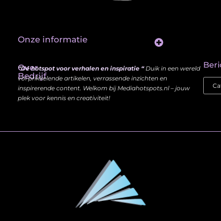
Onze informatie
Website Linkbuilding: Hoe Jij je Zichtbaarheid en Autoriteit Vergroot
Beri
Over
“Dé hotspot voor verhalen en inspiratie “
Duik in een wereld
Bedrijf
vol prikkelende artikelen, verrassende inzichten en
inspirerende content. Welkom bij Mediahotspots.nl – jouw
plek voor kennis en creativiteit!