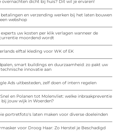
 overnachten dicht bij huis? Dit wil je ervaren!
 betalingen en verzending werken bij het laten bouwen
 een webshop
 experts uw kosten per klik verlagen wanneer de
currentie moordend wordt
erlands elftal kleding voor WK of EK
dpalen, smart buildings en duurzaamheid: zo pakt uw
 technische innovatie aan
le Ads uitbesteden, zelf doen of intern regelen
Snel en Polanen tot Molenvliet: welke inbraakpreventie
 bij jouw wijk in Woerden?
ie portretfoto's laten maken voor diverse doeleinden
rmasker voor Droog Haar: Zo Herstel je Beschadigd