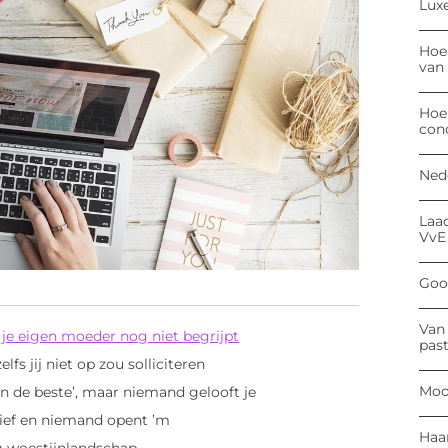
Luxe
Hoe
van
Hoe
con
Ned
Laa
VvE
Goog
Van 
 je eigen moeder nog niet begrijpt
past
lfs jij niet op zou solliciteren
Moo
zijn de beste’, maar niemand gelooft je
brief en niemand opent ’m
Haa