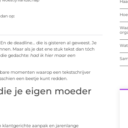
og woestijnlandschap
Haa
Hoe
 dan op:
Waa
org
p. En de deadline… die is gisteren al geweest. Je
Wat
ennen. Maar als je dat ene stuk tekst dan tóch
 die gedachte:
had ik hier maar een
Sam
kenbare momenten waarop een tekstschrijver
misschien een beetje kunt redden.
die je eigen moeder
n klantgerichte aanpak en jarenlange