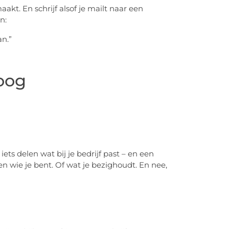
t. En schrijf alsof je mailt naar een
n:
n.”
roog
ets delen wat bij je bedrijf past – en een
en wie je bent. Of wat je bezighoudt. En nee,