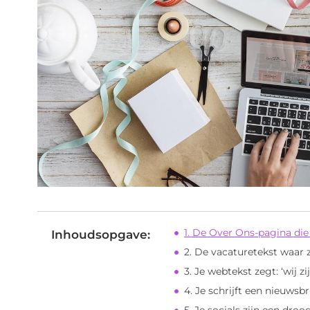
1. De Over Ons-pagina die
Inhoudsopgave:
2. De vacaturetekst waar ze
3. Je webtekst zegt: ‘wij 
4. Je schrijft een nieuws