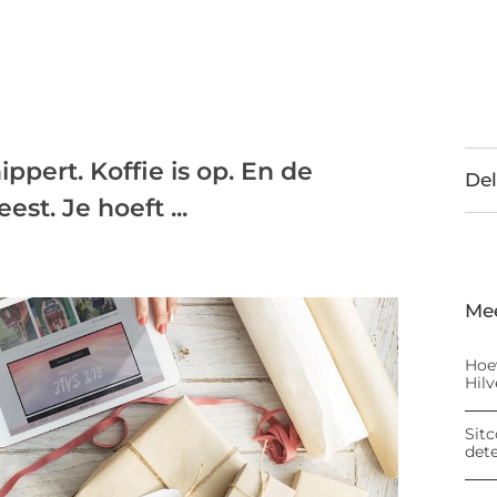
ippert. Koffie is op. En de
Del
st. Je hoeft ...
Me
Hoe
Hil
Sitc
det