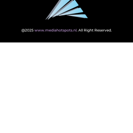
@2025
www.mediahotspots.nl
. All Right Reserved.