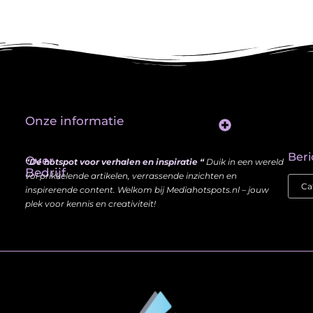
Onze informatie
Website Linkbuilding: Hoe Jij je Zichtbaarheid en Autoriteit Vergroot
Beri
Over
“Dé hotspot voor verhalen en inspiratie “
Duik in een wereld
Bedrijf
vol prikkelende artikelen, verrassende inzichten en
inspirerende content. Welkom bij Mediahotspots.nl – jouw
plek voor kennis en creativiteit!