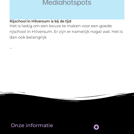
Rijschool in Hilversum is bij de tijd
Het is lastig om een keuze te maken voor een goede
rijschool in Hilversum. Er zijn er namelijk nogal wat. Het is
dan ook belangrijk
...
Onze informatie
Website Linkbuilding: Hoe Jij je Zichtbaarheid en Autoriteit Vergroot