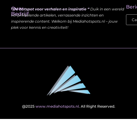
Beri
Over
“Dé hotspot voor verhalen en inspiratie “
Duik in een wereld
Bedrijf
vol prikkelende artikelen, verrassende inzichten en
inspirerende content. Welkom bij Mediahotspots.nl – jouw
plek voor kennis en creativiteit!
@2025
www.mediahotspots.nl
. All Right Reserved.