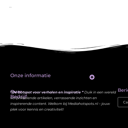
...
Onze informatie
Website Linkbuilding: Hoe Jij je Zichtbaarheid en Autoriteit Vergroot
Beri
Over
“Dé hotspot voor verhalen en inspiratie “
Duik in een wereld
Bedrijf
vol prikkelende artikelen, verrassende inzichten en
inspirerende content. Welkom bij Mediahotspots.nl – jouw
plek voor kennis en creativiteit!