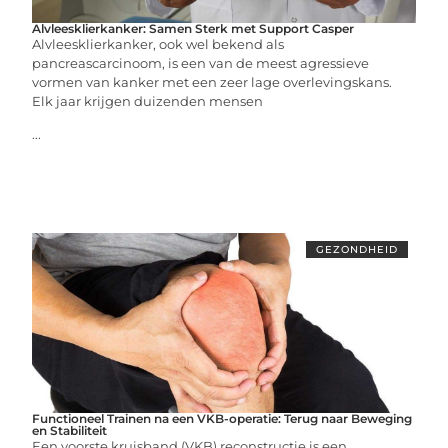
Alvleesklierkanker: Samen Sterk met Support Casper
Alvleesklierkanker, ook wel bekend als
pancreascarcinoom, is een van de meest agressieve
vormen van kanker met een zeer lage overlevingskans.
Elk jaar krijgen duizenden mensen
...
GEZONDHEID
Functioneel Trainen na een VKB-operatie: Terug naar Beweging
en Stabiliteit
Een voorste kruisband (VKB) reconstructie is een