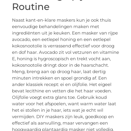
Routine
Naast kant-en-klare maskers kun je ook thuis
eenvoudige behandelingen maken met
ingrediënten uit je keuken. Een masker van rijpe
avocado, een eetlepel honing en een eetlepel
kokosnootolie is verrassend effectief voor droog
en dof haar. Avocado zit vol vetzuren en vitamine
E, honing is hygroscopisch en trekt vocht aan,
kokosnootolie dringt door in de haarschacht.
Meng, breng aan op droog haar, laat dertig
minuten intrekken en spoel grondig af. Een
ander klassiek recept: ei en olijfolie. Het eigeel
bevat lecithine en vetten die het haar voeden.
Olijfolie voegt extra glans toe. Gebruik koud
water voor het afspoelen, want warm water laat
het ei stollen in je haar, iets wat je echt wil
vermijden. DIY maskers zijn leuk, goedkoop en
effectief als aanvulling, maar vervangen een
hoogwaardig plantaardig masker niet volledig.