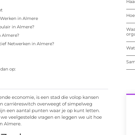
Haa
nt
Hoe
 Werken in Almere
ulair in Almere?
Waa
org
n Almere?
ctief Netwerken in Almere?
Wat
Sam
 dan op:
ende economie, is een stad die volop kansen
een carrièreswitch overweegt of simpelweg
ijn een aantal punten waar je op kunt letten.
 we veelgestelde vragen en leggen we uit hoe
an Almere.