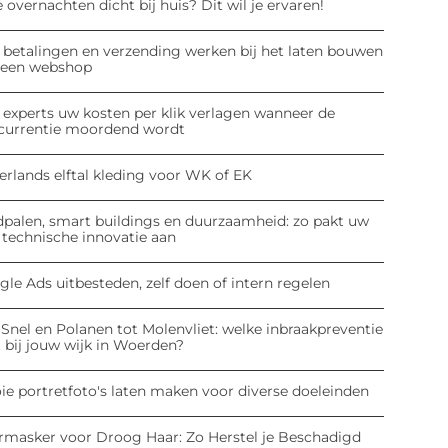
 overnachten dicht bij huis? Dit wil je ervaren!
 betalingen en verzending werken bij het laten bouwen
 een webshop
 experts uw kosten per klik verlagen wanneer de
currentie moordend wordt
erlands elftal kleding voor WK of EK
dpalen, smart buildings en duurzaamheid: zo pakt uw
 technische innovatie aan
le Ads uitbesteden, zelf doen of intern regelen
Snel en Polanen tot Molenvliet: welke inbraakpreventie
 bij jouw wijk in Woerden?
ie portretfoto's laten maken voor diverse doeleinden
rmasker voor Droog Haar: Zo Herstel je Beschadigd