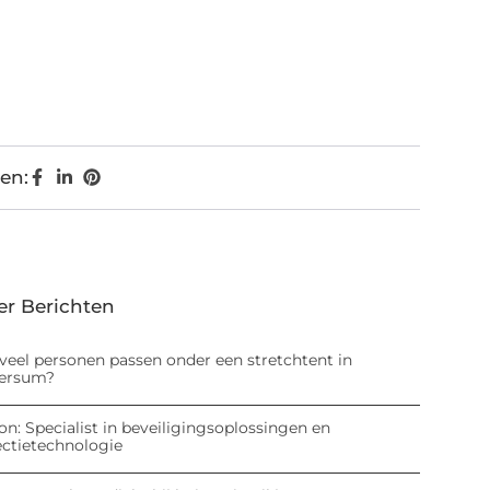
en:
er Berichten
veel personen passen onder een stretchtent in
versum?
on: Specialist in beveiligingsoplossingen en
ectietechnologie