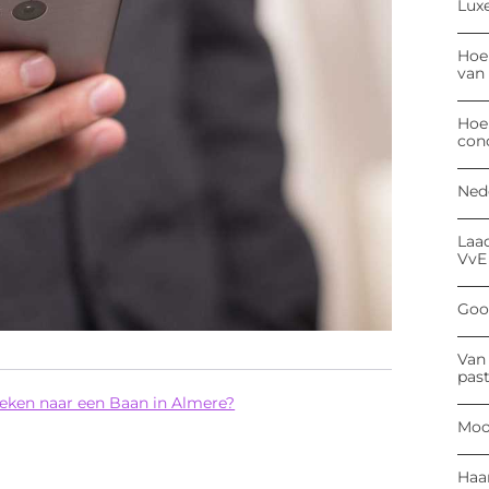
Luxe
Hoe
van
Hoe
con
Ned
Laa
VvE
Goog
Van 
past
oeken naar een Baan in Almere?
Moo
Haa