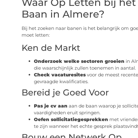
Waar Op Letten bij he
Baan in Almere?
Bij het zoeken naar banen is het belangrijk om goe
moet letten:
Ken de Markt
Onderzoek welke sectoren groeien
in Alm
die waarschijnlijk zullen toenemen in aantal.
Check vacaturesites
voor de meest recente 
gevraagde kwalificaties.
Bereid je Goed Voor
Pas je cv aan
aan de baan waarop je sollicite
vaardigheden eruit springen.
Oefen sollicitatiegesprekken
met vrienden
te zijn wanneer het echte gesprek plaatsvindt
Bouw een Netwerk Op