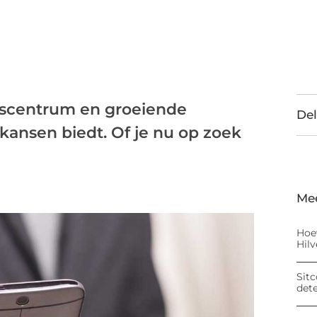
dscentrum en groeiende
Del
 kansen biedt. Of je nu op zoek
Me
Hoe
Hil
Sitc
det