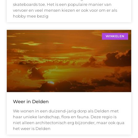
skateboards toe. Het is een populaire manier van
vervoer en veel mensen kiezen er ook voor om er als
hobby mee bezig
WINKELEN
Weer in Delden
We wonen in een duizend-jarig dorp als Delden met
haar unieke landschap, flora en fauna. Deze regio is
niet alleen architectonisch erg bijzonder, maar ook qua
het weer is Delden