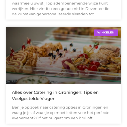
waarmee u uw stijl op adembenemende wijze kunt
verrijken. Hier vindt u een goudsmid in Deventer die
de kunst van gepersonaliseerde sieraden tot
WINKELEN
Alles over Catering in Groningen: Tips en
Veelgestelde Vragen
Ben je op zoek naar catering opties in Groningen en
vraag je je af waar je op moet letten voor het perfecte
evenement? Of het nu gaat om een bruiloft,