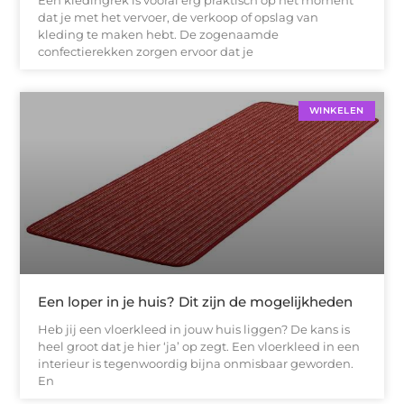
Een kledingrek is vooral erg praktisch op het moment
dat je met het vervoer, de verkoop of opslag van
kleding te maken hebt. De zogenaamde
confectierekken zorgen ervoor dat je
WINKELEN
Een loper in je huis? Dit zijn de mogelijkheden
Heb jij een vloerkleed in jouw huis liggen? De kans is
heel groot dat je hier ‘ja’ op zegt. Een vloerkleed in een
interieur is tegenwoordig bijna onmisbaar geworden.
En