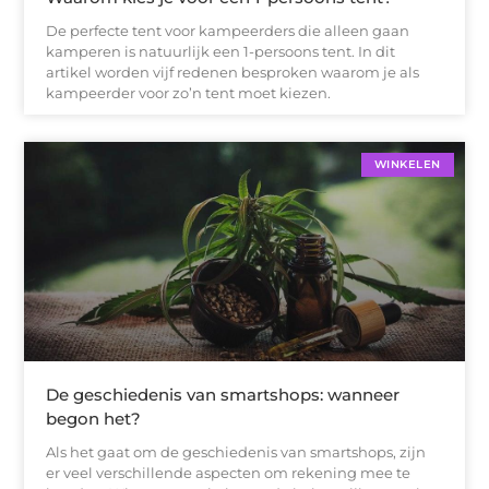
De perfecte tent voor kampeerders die alleen gaan
kamperen is natuurlijk een 1-persoons tent. In dit
artikel worden vijf redenen besproken waarom je als
kampeerder voor zo’n tent moet kiezen.
WINKELEN
De geschiedenis van smartshops: wanneer
begon het?
Als het gaat om de geschiedenis van smartshops, zijn
er veel verschillende aspecten om rekening mee te