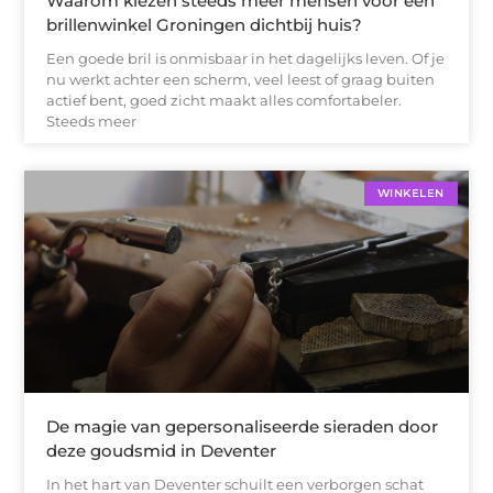
Waarom kiezen steeds meer mensen voor een
brillenwinkel Groningen dichtbij huis?
Een goede bril is onmisbaar in het dagelijks leven. Of je
nu werkt achter een scherm, veel leest of graag buiten
actief bent, goed zicht maakt alles comfortabeler.
Steeds meer
WINKELEN
De magie van gepersonaliseerde sieraden door
deze goudsmid in Deventer
In het hart van Deventer schuilt een verborgen schat