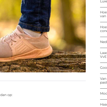
Luxe
Hoe
van
Hoe
con
Ned
Laa
VvE
Goog
Van 
past
Moo
 dan op:
Haa