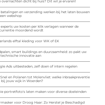
 overnachten dicht bij huis? Dit wil je ervaren!
 betalingen en verzending werken bij het laten bouwen
 een webshop
 experts uw kosten per klik verlagen wanneer de
currentie moordend wordt
erlands elftal kleding voor WK of EK
dpalen, smart buildings en duurzaamheid: zo pakt uw
 technische innovatie aan
le Ads uitbesteden, zelf doen of intern regelen
Snel en Polanen tot Molenvliet: welke inbraakpreventie
 bij jouw wijk in Woerden?
ie portretfoto's laten maken voor diverse doeleinden
rmasker voor Droog Haar: Zo Herstel je Beschadigd