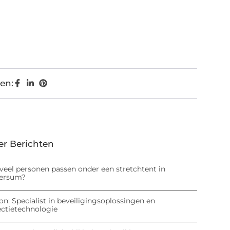
en:
er Berichten
veel personen passen onder een stretchtent in
versum?
on: Specialist in beveiligingsoplossingen en
ectietechnologie