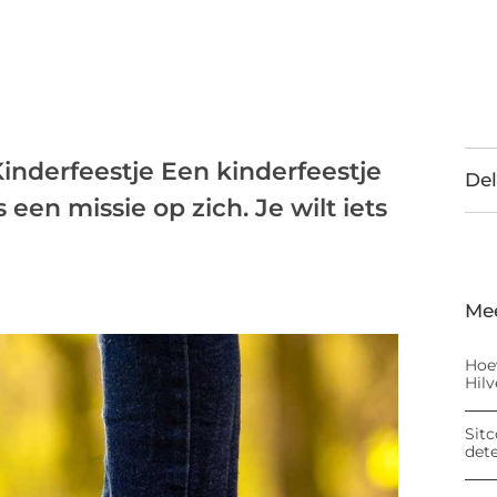
nderfeestje Een kinderfeestje
Del
een missie op zich. Je wilt iets
Me
Hoe
Hil
Sitc
det