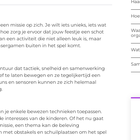
Haa
Hoe
n missie op zich. Je wilt iets unieks, iets wat
Waa
hoe zorg je ervoor dat jouw feestje een schot
org
n een activiteit die niet alleen leuk is, maar
 lasergamen buiten in het spel komt.
Wat
Sam
ontuur dat tactiek, snelheid en samenwerking
ef te laten bewegen en ze tegelijkertijd een
guns en sensoren kunnen ze zich helemaal
g.
 je enkele bewezen technieken toepassen.
de interesses van de kinderen. Of het nu gaat
issie, een thema kan de beleving
en met obstakels en schuilplaatsen om het spel