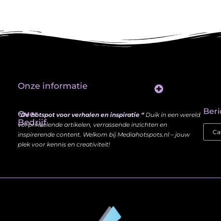
Onze informatie
Website Linkbuilding: Hoe Jij je Zichtbaarheid en Autoriteit Vergroot
Beri
Over
“Dé hotspot voor verhalen en inspiratie “
Duik in een wereld
Bedrijf
vol prikkelende artikelen, verrassende inzichten en
inspirerende content. Welkom bij Mediahotspots.nl – jouw
plek voor kennis en creativiteit!