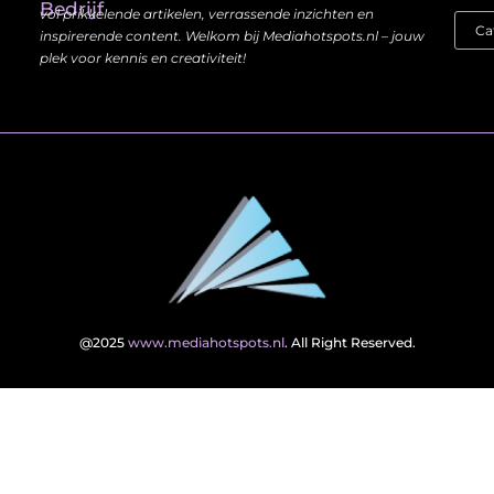
Bedrijf
vol prikkelende artikelen, verrassende inzichten en
inspirerende content. Welkom bij Mediahotspots.nl – jouw
plek voor kennis en creativiteit!
@2025
www.mediahotspots.nl
. All Right Reserved.