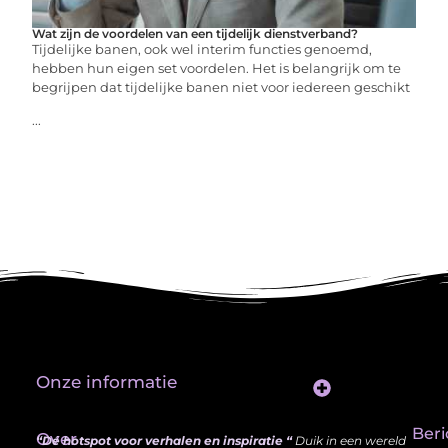
Wat zijn de voordelen van een tijdelijk dienstverband?
Tijdelijke banen, ook wel interim functies genoemd,
hebben hun eigen set voordelen. Het is belangrijk om te
begrijpen dat tijdelijke banen niet voor iedereen geschikt
...
Onze informatie
Website Linkbuilding: Hoe Jij je Zichtbaarheid en Autoriteit Vergroot
Beri
Over
“Dé hotspot voor verhalen en inspiratie “
Duik in een wereld