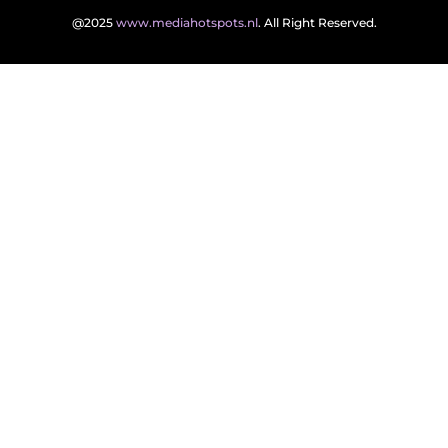
@2025
www.mediahotspots.nl
. All Right Reserved.