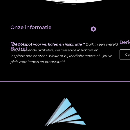
Onze informatie
Website Linkbuilding: Hoe Jij je Zichtbaarheid en Autoriteit Vergroot
Beri
Over
“Dé hotspot voor verhalen en inspiratie “
Duik in een wereld
Bedrijf
vol prikkelende artikelen, verrassende inzichten en
inspirerende content. Welkom bij Mediahotspots.nl – jouw
plek voor kennis en creativiteit!