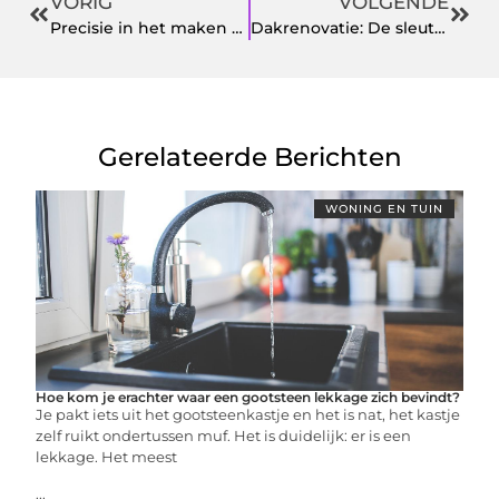
VORIG
VOLGENDE
Precisie in het maken vaneen unieke transformator
Dakrenovatie: De sleutel tot een duurzame woning
Gerelateerde Berichten
WONING EN TUIN
Hoe kom je erachter waar een gootsteen lekkage zich bevindt?
Je pakt iets uit het gootsteenkastje en het is nat, het kastje
zelf ruikt ondertussen muf. Het is duidelijk: er is een
lekkage. Het meest
...