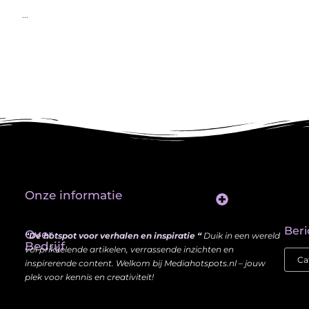
...
Onze informatie
Website Linkbuilding: Hoe Jij je Zichtbaarheid en Autoriteit Vergroot
Beri
Over
“Dé hotspot voor verhalen en inspiratie “
Duik in een wereld
Bedrijf
vol prikkelende artikelen, verrassende inzichten en
inspirerende content. Welkom bij Mediahotspots.nl – jouw
plek voor kennis en creativiteit!