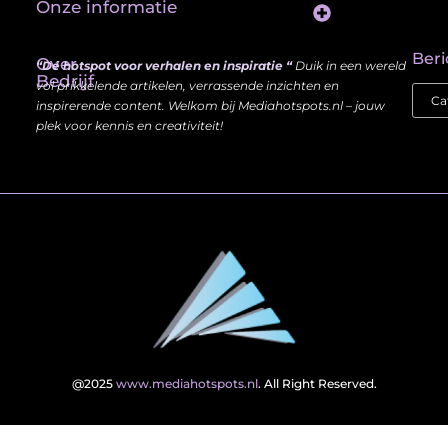
Onze informatie
Website Linkbuilding: Hoe Jij je Zichtbaarheid en Autoriteit Vergroot
Beri
Over
“Dé hotspot voor verhalen en inspiratie “
Duik in een wereld
Bedrijf
vol prikkelende artikelen, verrassende inzichten en
inspirerende content. Welkom bij Mediahotspots.nl – jouw
plek voor kennis en creativiteit!
@2025
www.mediahotspots.nl
. All Right Reserved.