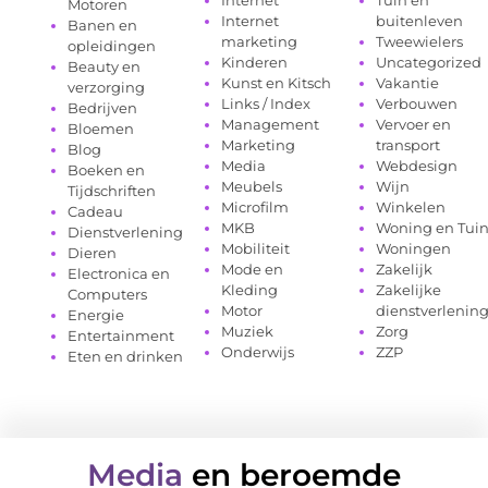
Motoren
Internet
buitenleven
Banen en
marketing
Tweewielers
opleidingen
Kinderen
Uncategorized
Beauty en
Kunst en Kitsch
Vakantie
verzorging
Links / Index
Verbouwen
Bedrijven
Management
Vervoer en
Bloemen
Marketing
transport
Blog
Media
Webdesign
Boeken en
Meubels
Wijn
Tijdschriften
Microfilm
Winkelen
Cadeau
MKB
Woning en Tui
Dienstverlening
Mobiliteit
Woningen
Dieren
Mode en
Zakelijk
Electronica en
Kleding
Zakelijke
Computers
Motor
dienstverlenin
Energie
Muziek
Zorg
Entertainment
Onderwijs
ZZP
Eten en drinken
Media
en beroemde