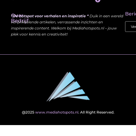
Website Linkbuilding: Hoe Jij je Zichtbaarheid en Autoriteit Vergroot
Beri
Over
“Dé hotspot voor verhalen en inspiratie “
Duik in een wereld
Bedrijf
vol prikkelende artikelen, verrassende inzichten en
inspirerende content. Welkom bij Mediahotspots.nl – jouw
plek voor kennis en creativiteit!
@2025
www.mediahotspots.nl
. All Right Reserved.