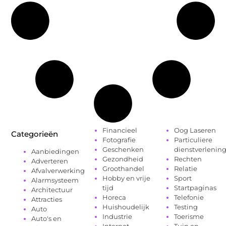
Financieel
Oog Laseren
Categorieën
Fotografie
Particuliere
Geschenken
dienstverlenin
Aanbiedingen
Gezondheid
Rechten
Adverteren
Groothandel
Relatie
Afvalverwerking
Hobby en vrije
Sport
Alarmsysteem
tijd
Startpaginas
Architectuur
Horeca
Telefonie
Attracties
Huishoudelijk
Testing
Auto
Industrie
Toerisme
Auto's en
Internet
Tuin en