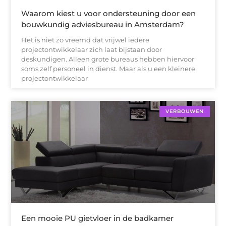
Waarom kiest u voor ondersteuning door een
bouwkundig adviesbureau in Amsterdam?
Het is niet zo vreemd dat vrijwel iedere
projectontwikkelaar zich laat bijstaan door
deskundigen. Alleen grote bureaus hebben hiervoor
soms zelf personeel in dienst. Maar als u een kleinere
projectontwikkelaar
VERBOUWEN
Een mooie PU gietvloer in de badkamer