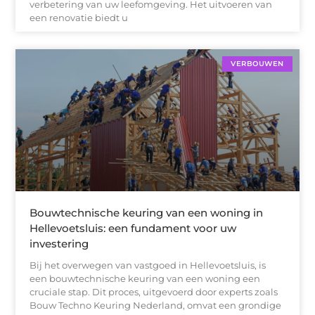
verbetering van uw leefomgeving. Het uitvoeren van
een renovatie biedt u
VERBOUWEN
Bouwtechnische keuring van een woning in
Hellevoetsluis: een fundament voor uw
investering
Bij het overwegen van vastgoed in Hellevoetsluis, is
een bouwtechnische keuring van een woning een
cruciale stap. Dit proces, uitgevoerd door experts zoals
Bouw Techno Keuring Nederland, omvat een grondige