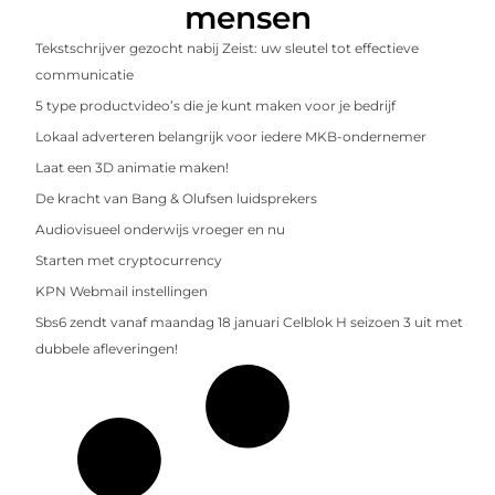
mensen
Tekstschrijver gezocht nabij Zeist: uw sleutel tot effectieve
communicatie
5 type productvideo’s die je kunt maken voor je bedrijf
Lokaal adverteren belangrijk voor iedere MKB-ondernemer
Laat een 3D animatie maken!
De kracht van Bang & Olufsen luidsprekers
Audiovisueel onderwijs vroeger en nu
Starten met cryptocurrency
KPN Webmail instellingen
Sbs6 zendt vanaf maandag 18 januari Celblok H seizoen 3 uit met
dubbele afleveringen!