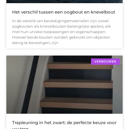
Het verschil tussen een oogbout en knevelbout
In de wereld van bevestigingsmaterialen zijn zowel
oogbouten als knevelbouten belangrijke spelers, elk
met hun unieke toepassingen en eigenschappen.
Hoewel beide bouten worden gebruikt om objecten
stevig te bevestigen, zijn
VERBOUWEN
Trapleuning in het zwart: de perfecte keuze voor
uw trap