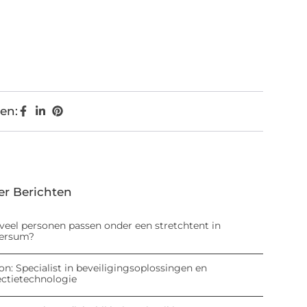
en:
er Berichten
veel personen passen onder een stretchtent in
versum?
on: Specialist in beveiligingsoplossingen en
ectietechnologie