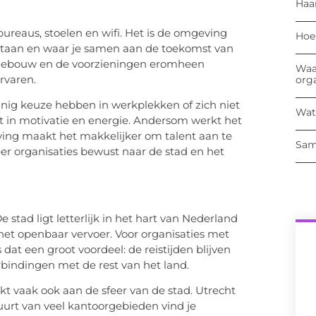
Haa
ureaus, stoelen en wifi. Het is de omgeving
Hoe
tstaan en waar je samen aan de toekomst van
et gebouw en de voorzieningen eromheen
Waa
rvaren.
org
inig keuze hebben in werkplekken of zich niet
Wat
aat in motivatie en energie. Andersom werkt het
ving maakt het makkelijker om talent aan te
Sam
r organisaties bewust naar de stad en het
e stad ligt letterlijk in het hart van Nederland
het openbaar vervoer. Voor organisaties met
dat een groot voordeel: de reistijden blijven
rbindingen met de rest van het land.
nkt vaak ook aan de sfeer van de stad. Utrecht
uurt van veel kantoorgebieden vind je