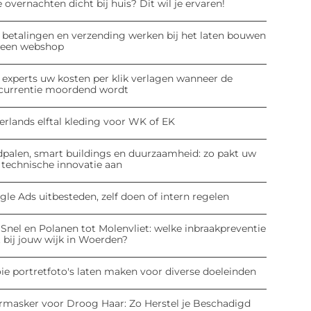
 overnachten dicht bij huis? Dit wil je ervaren!
 betalingen en verzending werken bij het laten bouwen
 een webshop
 experts uw kosten per klik verlagen wanneer de
currentie moordend wordt
erlands elftal kleding voor WK of EK
dpalen, smart buildings en duurzaamheid: zo pakt uw
 technische innovatie aan
le Ads uitbesteden, zelf doen of intern regelen
Snel en Polanen tot Molenvliet: welke inbraakpreventie
 bij jouw wijk in Woerden?
ie portretfoto's laten maken voor diverse doeleinden
rmasker voor Droog Haar: Zo Herstel je Beschadigd