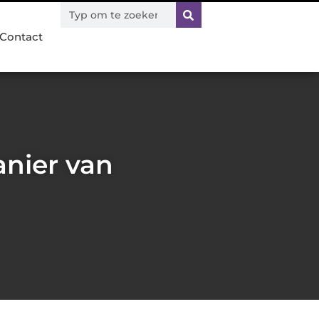
Contact
anier van