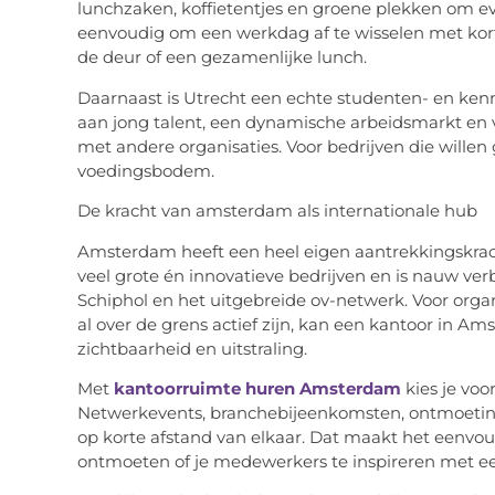
lunchzaken, koffietentjes en groene plekken om e
eenvoudig om een werkdag af te wisselen met kor
de deur of een gezamenlijke lunch.
Daarnaast is Utrecht een echte studenten- en kenn
aan jong talent, een dynamische arbeidsmarkt e
met andere organisaties. Voor bedrijven die willen 
voedingsbodem.
De kracht van
amsterdam
als internationale hub
Amsterdam heeft een heel eigen aantrekkingskracht
veel grote én innovatieve bedrijven en is nauw ve
Schiphol en het uitgebreide ov-netwerk. Voor organ
al over de grens actief zijn, kan een kantoor in A
zichtbaarheid en uitstraling.
Met
kantoorruimte huren Amsterdam
kies je voo
Netwerkevents, branchebijeenkomsten, ontmoeting
op korte afstand van elkaar. Dat maakt het eenvou
ontmoeten of je medewerkers te inspireren met e