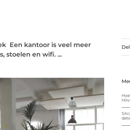
ek Een kantoor is veel meer
Del
stoelen en wifi. ...
Me
Hoe
Hil
Sitc
det