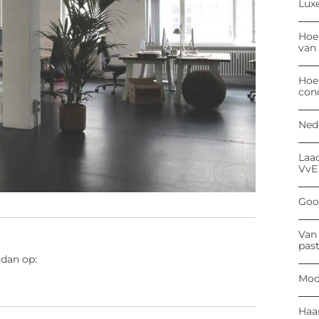
Luxe
Hoe
van
Hoe
con
Ned
Laa
VvE
Goog
Van 
past
 dan op:
Moo
Haa