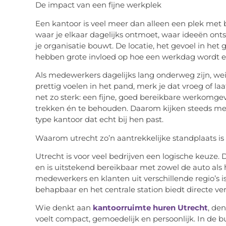
De impact van een fijne werkplek
Een kantoor is veel meer dan alleen een plek met b
waar je elkaar dagelijks ontmoet, waar ideeën on
je organisatie bouwt. De locatie, het gevoel in h
hebben grote invloed op hoe een werkdag wordt e
Als medewerkers dagelijks lang onderweg zijn, we
prettig voelen in het pand, merk je dat vroeg of l
net zo sterk: een fijne, goed bereikbare werkomge
trekken én te behouden. Daarom kijken steeds mee
type kantoor dat echt bij hen past.
Waarom
utrecht
zo’n aantrekkelijke standplaats is
Utrecht is voor veel bedrijven een logische keuze. D
en is uitstekend bereikbaar met zowel de auto als 
medewerkers en klanten uit verschillende regio’s is 
behapbaar en het centrale station biedt directe ve
Wie denkt aan
kantoorruimte huren Utrecht
, de
voelt compact, gemoedelijk en persoonlijk. In de b