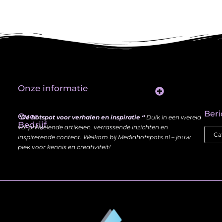
Onze informatie
Website Linkbuilding: Hoe Jij je Zichtbaarheid en Autoriteit Vergroot
Beri
Over
“Dé hotspot voor verhalen en inspiratie “
Duik in een wereld
Bedrijf
vol prikkelende artikelen, verrassende inzichten en
inspirerende content. Welkom bij Mediahotspots.nl – jouw
plek voor kennis en creativiteit!