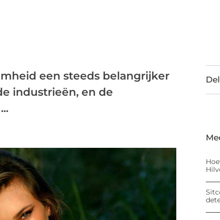
amheid een steeds belangrijker
Del
e industrieën, en de
..
Me
Hoe
Hil
Sitc
det