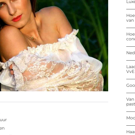
Luxe
Hoe
van
Hoe
con
Ned
Laa
VvE
Goog
Van 
past
n
Moo
tuur
en
Haa