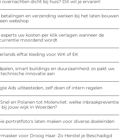
 overnachten dicht bij huis? Dit wil je ervaren!
 betalingen en verzending werken bij het laten bouwen
 een webshop
 experts uw kosten per klik verlagen wanneer de
currentie moordend wordt
erlands elftal kleding voor WK of EK
dpalen, smart buildings en duurzaamheid: zo pakt uw
 technische innovatie aan
le Ads uitbesteden, zelf doen of intern regelen
Snel en Polanen tot Molenvliet: welke inbraakpreventie
 bij jouw wijk in Woerden?
ie portretfoto's laten maken voor diverse doeleinden
rmasker voor Droog Haar: Zo Herstel je Beschadigd