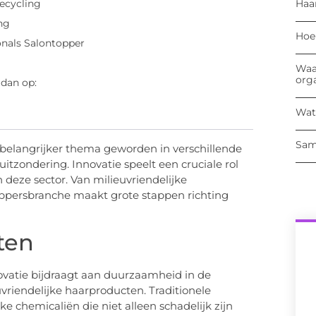
Haa
ecycling
ng
Hoe
onals Salontopper
Waa
org
 dan op:
Wat
Sam
 belangrijker thema geworden in verschillende
itzondering. Innovatie speelt een cruciale rol
deze sector. Van milieuvriendelijke
appersbranche maakt grote stappen richting
ten
vatie bijdraagt aan duurzaamheid in de
vriendelijke haarproducten. Traditionele
 chemicaliën die niet alleen schadelijk zijn