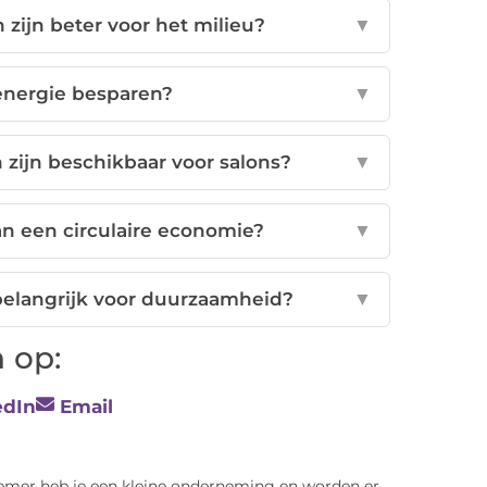
ijn beter voor het milieu?
▼
nergie besparen?
▼
zijn beschikbaar voor salons?
▼
n een circulaire economie?
▼
belangrijk voor duurzaamheid?
▼
 op:
edIn
Email
emer heb je een kleine onderneming en worden er