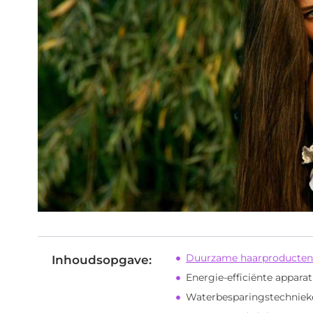
Duurzame haarproducte
Inhoudsopgave:
Energie-efficiënte appara
Waterbesparingstechniek