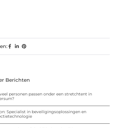
en:
er Berichten
veel personen passen onder een stretchtent in
versum?
on: Specialist in beveiligingsoplossingen en
ectietechnologie