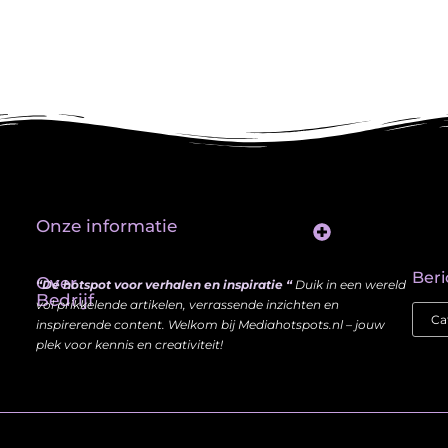
Onze informatie
Website Linkbuilding: Hoe Jij je Zichtbaarheid en Autoriteit Vergroot
Beri
Over
“Dé hotspot voor verhalen en inspiratie “
Duik in een wereld
Bedrijf
vol prikkelende artikelen, verrassende inzichten en
inspirerende content. Welkom bij Mediahotspots.nl – jouw
plek voor kennis en creativiteit!