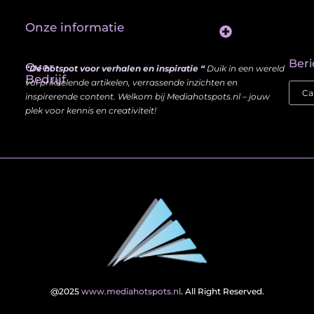
Onze informatie
Website Linkbuilding: Hoe Jij je Zichtbaarheid en Autoriteit Vergroot
Beri
Over
“Dé hotspot voor verhalen en inspiratie “
Duik in een wereld
Bedrijf
vol prikkelende artikelen, verrassende inzichten en
inspirerende content. Welkom bij Mediahotspots.nl – jouw
plek voor kennis en creativiteit!
@2025
www.mediahotspots.nl
. All Right Reserved.