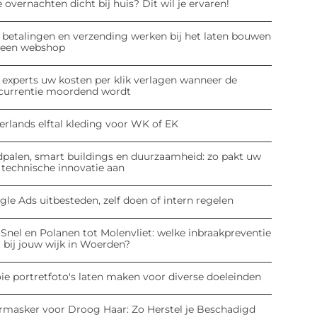
 overnachten dicht bij huis? Dit wil je ervaren!
 betalingen en verzending werken bij het laten bouwen
 een webshop
 experts uw kosten per klik verlagen wanneer de
currentie moordend wordt
erlands elftal kleding voor WK of EK
dpalen, smart buildings en duurzaamheid: zo pakt uw
 technische innovatie aan
le Ads uitbesteden, zelf doen of intern regelen
Snel en Polanen tot Molenvliet: welke inbraakpreventie
 bij jouw wijk in Woerden?
ie portretfoto's laten maken voor diverse doeleinden
rmasker voor Droog Haar: Zo Herstel je Beschadigd