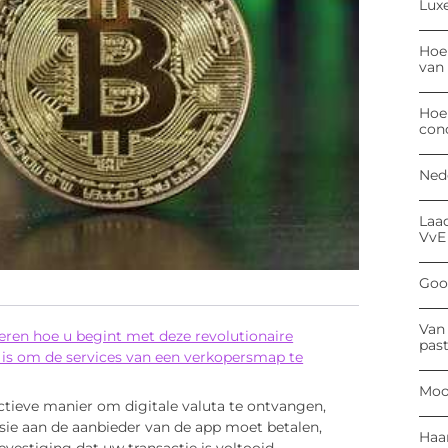
Luxe
Hoe
van
Hoe
con
Ned
Laa
VvE
Goog
Van 
ren hoe u begint met deze revolutionaire
past
 is om de services van een verkopersmap te
Moo
ctieve manier om digitale valuta te ontvangen,
ie aan de aanbieder van de app moet betalen,
Haa