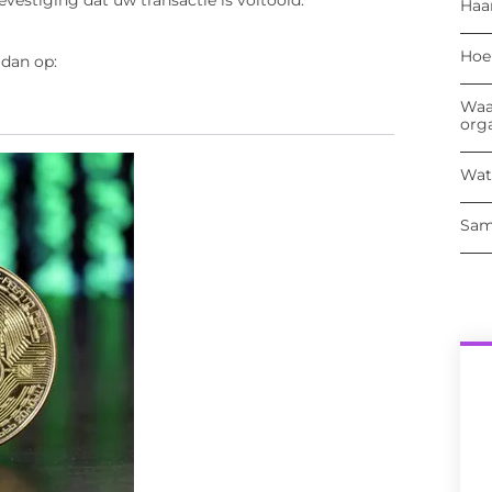
evestiging dat uw transactie is voltooid.
Haa
Hoe
 dan op:
Waa
org
Wat
Sam