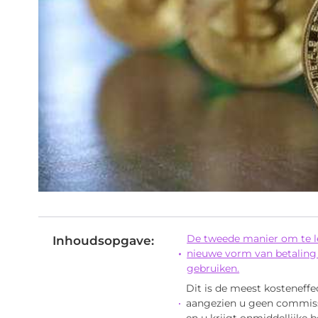
De tweede manier om te le
Inhoudsopgave:
nieuwe vorm van betaling
gebruiken.
Dit is de meest kosteneffe
aangezien u geen commiss