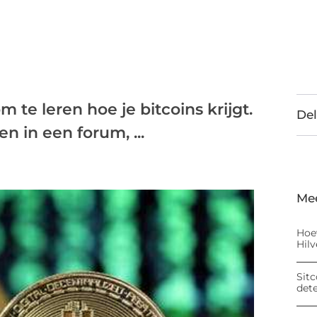
 te leren hoe je bitcoins krijgt.
Del
n in een forum, ...
Me
Hoe
Hil
Sitc
det