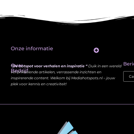
Onze informatie
Website Linkbuilding: Hoe Jij je Zichtbaarheid en Autoriteit Vergroot
Beri
Over
“Dé hotspot voor verhalen en inspiratie “
Duik in een wereld
Bedrijf
vol prikkelende artikelen, verrassende inzichten en
inspirerende content. Welkom bij Mediahotspots.nl – jouw
plek voor kennis en creativiteit!