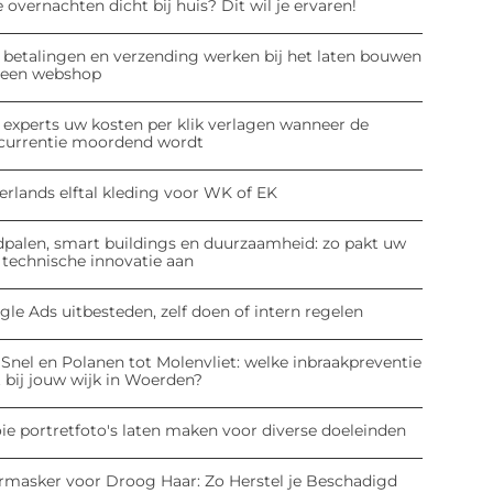
 overnachten dicht bij huis? Dit wil je ervaren!
 betalingen en verzending werken bij het laten bouwen
 een webshop
 experts uw kosten per klik verlagen wanneer de
currentie moordend wordt
erlands elftal kleding voor WK of EK
dpalen, smart buildings en duurzaamheid: zo pakt uw
 technische innovatie aan
le Ads uitbesteden, zelf doen of intern regelen
Snel en Polanen tot Molenvliet: welke inbraakpreventie
 bij jouw wijk in Woerden?
ie portretfoto's laten maken voor diverse doeleinden
rmasker voor Droog Haar: Zo Herstel je Beschadigd