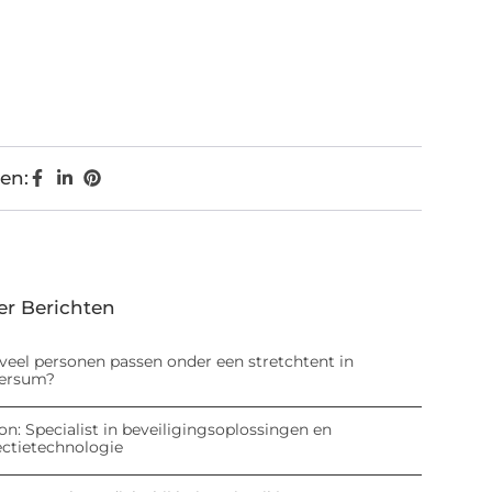
en:
er Berichten
veel personen passen onder een stretchtent in
versum?
on: Specialist in beveiligingsoplossingen en
ectietechnologie