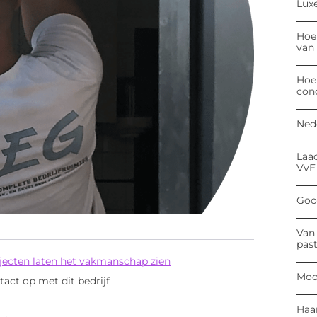
Luxe
Hoe
van
Hoe
con
Ned
Laa
VvE
Goog
Van 
past
ojecten laten het vakmanschap zien
Moo
ct op met dit bedrijf
Haa