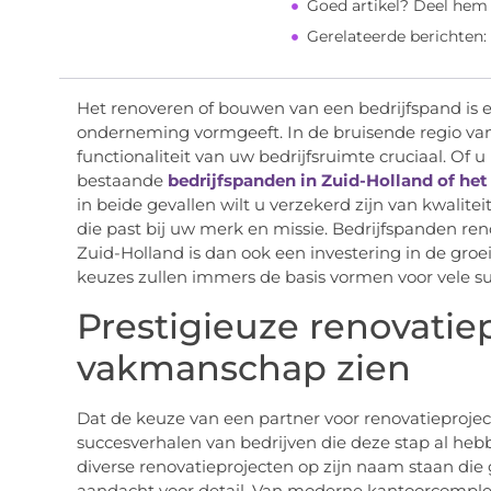
Goed artikel? Deel hem
Gerelateerde berichten:
Het renoveren of bouwen van een bedrijfspand is 
onderneming vormgeeft. In de bruisende regio van
functionaliteit van uw bedrijfsruimte cruciaal. Of 
bestaande
bedrijfspanden in Zuid-Holland of he
in beide gevallen wilt u verzekerd zijn van kwalite
die past bij uw merk en missie. Bedrijfspanden r
Zuid-Holland is dan ook een investering in de groei
keuzes zullen immers de basis vormen voor vele su
Prestigieuze renovatie
vakmanschap zien
Dat de keuze van een partner voor renovatieproject
succesverhalen van bedrijven die deze stap al heb
diverse renovatieprojecten op zijn naam staan di
aandacht voor detail. Van moderne kantoorcomplex