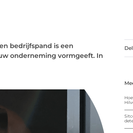
n bedrijfspand is een
Del
 uw onderneming vormgeeft. In
Me
Hoe
Hil
Sitc
det