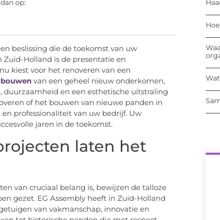
Haa
 dan op:
Hoe
Waa
een beslissing die de toekomst van uw
org
 Zuid-Holland is de presentatie en
u nu kiest voor het renoveren van een
Wat
t bouwen
van een geheel nieuw onderkomen,
it, duurzaamheid en een esthetische uitstraling
Sam
enoveren of het bouwen van nieuwe panden in
 en professionaliteit van uw bedrijf. Uw
ccesvolle jaren in de toekomst.
projecten laten het
en van cruciaal belang is, bewijzen de talloze
ben gezet. EG Assembly heeft in Zuid-Holland
e getuigen van vakmanschap, innovatie en
en tot historische panden die met respect