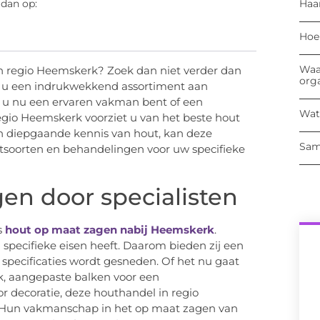
Haa
 dan op:
Hoe
Waa
n regio Heemskerk? Zoek dan niet verder dan
org
dt u een indrukwekkend assortiment aan
Of u nu een ervaren vakman bent of een
Wat
egio Heemskerk voorziet u van het beste hout
n diepgaande kennis van hout, kan deze
Sam
utsoorten en behandelingen voor uw specifieke
en door specialisten
s
hout op maat zagen nabij Heemskerk
.
 specifieke eisen heeft. Daarom bieden zij een
 specificaties wordt gesneden. Of het nu gaat
, aangepaste balken voor een
r decoratie, deze houthandel in regio
. Hun vakmanschap in het op maat zagen van