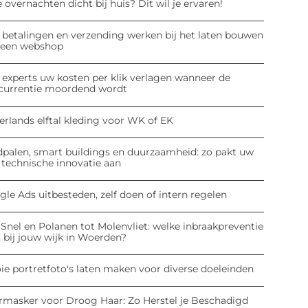
 overnachten dicht bij huis? Dit wil je ervaren!
 betalingen en verzending werken bij het laten bouwen
 een webshop
 experts uw kosten per klik verlagen wanneer de
currentie moordend wordt
erlands elftal kleding voor WK of EK
dpalen, smart buildings en duurzaamheid: zo pakt uw
 technische innovatie aan
le Ads uitbesteden, zelf doen of intern regelen
Snel en Polanen tot Molenvliet: welke inbraakpreventie
 bij jouw wijk in Woerden?
ie portretfoto's laten maken voor diverse doeleinden
rmasker voor Droog Haar: Zo Herstel je Beschadigd