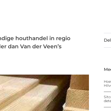
dige houthandel in regio
Del
er dan Van der Veen’s
Me
Hoe
Hil
Sitc
det