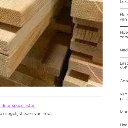
Luxe
Hoe
van
Hoe
con
Ned
Laa
VvE
Goog
Van 
past
 door specialisten
Moo
e mogelijkheden van hout
Haa