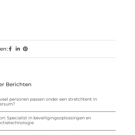
en:
er Berichten
veel personen passen onder een stretchtent in
versum?
on: Specialist in beveiligingsoplossingen en
ectietechnologie