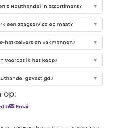
en's Houthandel in assortiment?
▼
rk een zaagservice op maat?
▼
oe-het-zelvers en vakmannen?
▼
en voordat ik het koop?
▼
outhandel gevestigd?
▼
 op:
edIn
Email
den tegenwoordig geacht altijd aanwezig te zijn,