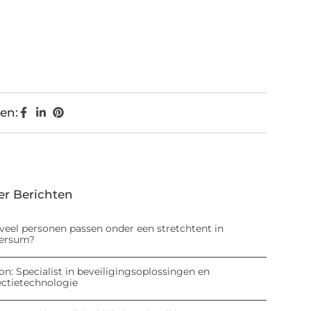
en:
er Berichten
veel personen passen onder een stretchtent in
versum?
on: Specialist in beveiligingsoplossingen en
ectietechnologie