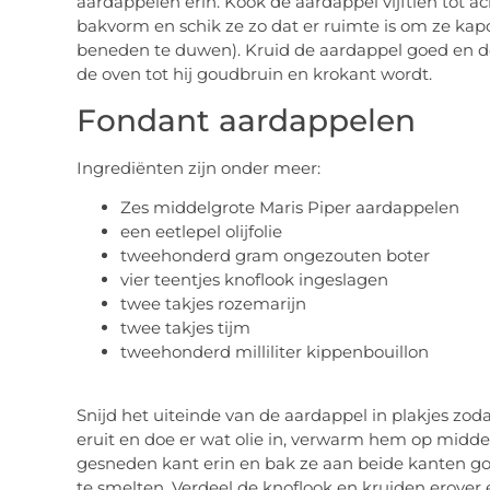
aardappelen erin. Kook de aardappel vijftien tot 
bakvorm en schik ze zo dat er ruimte is om ze kap
beneden te duwen). Kruid de aardappel goed en do
de oven tot hij goudbruin en krokant wordt.
Fondant aardappelen
Ingrediënten zijn onder meer:
Zes middelgrote Maris Piper aardappelen
een eetlepel olijfolie
tweehonderd gram ongezouten boter
vier teentjes knoflook ingeslagen
twee takjes rozemarijn
twee takjes tijm
tweehonderd milliliter kippenbouillon
Snijd het uiteinde van de aardappel in plakjes zoda
eruit en doe er wat olie in, verwarm hem op midd
gesneden kant erin en bak ze aan beide kanten g
te smelten. Verdeel de knoflook en kruiden erover