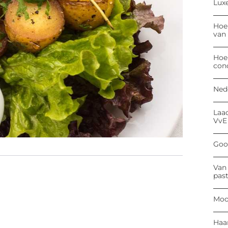
Luxe
Hoe
van
Hoe
con
Ned
Laa
VvE
Goog
Van 
past
Moo
Haa