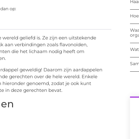
Haa
 dan op:
Hoe
Waa
org
wereld geliefd is. Ze zijn een uitstekende
jk aan verbindingen zoals flavonoïden,
Wat
anten die het lichaam nodig heeft om
en.
Sam
rdappel geweldig! Daarom zijn aardappelen
nde gerechten over de hele wereld. Enkele
hieronder genoemd, zodat je ook kunt
e in deze gerechten bevat.
len