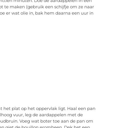
achttien minuten. Doe de aardappelen in een
ot te maken (gebruik een schijfje om ze naar
e er wat olie in, bak hem daarna een uur in
t het plat op het oppervlak ligt. Haal een pan
elhoog vuur, leg de aardappelen met de
oudbruin. Voeg wat boter toe aan de pan om
 en giet de bouillon eromheen. Dek het een