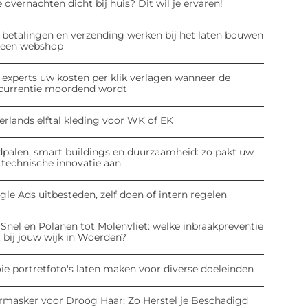
 overnachten dicht bij huis? Dit wil je ervaren!
 betalingen en verzending werken bij het laten bouwen
 een webshop
 experts uw kosten per klik verlagen wanneer de
currentie moordend wordt
erlands elftal kleding voor WK of EK
dpalen, smart buildings en duurzaamheid: zo pakt uw
 technische innovatie aan
le Ads uitbesteden, zelf doen of intern regelen
Snel en Polanen tot Molenvliet: welke inbraakpreventie
 bij jouw wijk in Woerden?
ie portretfoto's laten maken voor diverse doeleinden
rmasker voor Droog Haar: Zo Herstel je Beschadigd