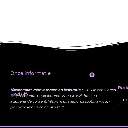
Onze informatie
Website Linkbuilding: Hoe Jij je Zichtbaarheid en Autoriteit Vergroot
Beri
Over
“Dé hotspot voor verhalen en inspiratie “
Duik in een wereld
Bedrijf
vol prikkelende artikelen, verrassende inzichten en
inspirerende content. Welkom bij Mediahotspots.nl – jouw
plek voor kennis en creativiteit!