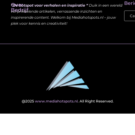
Beri
Over
“Dé hotspot voor verhalen en inspiratie “
Duik in een wereld
Bedrijf
vol prikkelende artikelen, verrassende inzichten en
inspirerende content. Welkom bij Mediahotspots.nl – jouw
plek voor kennis en creativiteit!
@2025
www.mediahotspots.nl
. All Right Reserved.