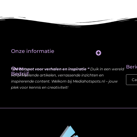
Onze informatie
Website Linkbuilding: Hoe Jij je Zichtbaarheid en Autoriteit Vergroot
Beri
Over
“Dé hotspot voor verhalen en inspiratie “
Duik in een wereld
Bedrijf
vol prikkelende artikelen, verrassende inzichten en
inspirerende content. Welkom bij Mediahotspots.nl – jouw
plek voor kennis en creativiteit!