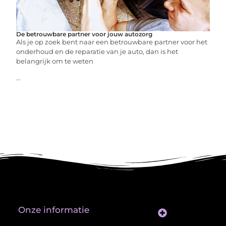
De betrouwbare partner voor jouw autozorg
Als je op zoek bent naar een betrouwbare partner voor het
onderhoud en de reparatie van je auto, dan is het
belangrijk om te weten
...
Onze informatie
Website Linkbuilding: Hoe Jij je Zichtbaarheid en Autoriteit Vergroot