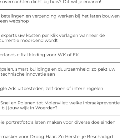
 overnachten dicht bij huis? Dit wil je ervaren!
 betalingen en verzending werken bij het laten bouwen
 een webshop
 experts uw kosten per klik verlagen wanneer de
currentie moordend wordt
erlands elftal kleding voor WK of EK
dpalen, smart buildings en duurzaamheid: zo pakt uw
 technische innovatie aan
le Ads uitbesteden, zelf doen of intern regelen
Snel en Polanen tot Molenvliet: welke inbraakpreventie
 bij jouw wijk in Woerden?
ie portretfoto's laten maken voor diverse doeleinden
rmasker voor Droog Haar: Zo Herstel je Beschadigd