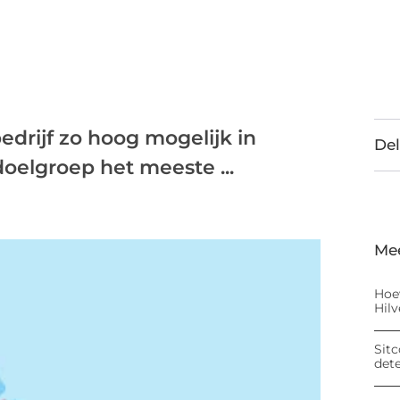
edrijf zo hoog mogelijk in
Del
doelgroep het meeste ...
Me
Hoe
Hil
Sitc
det