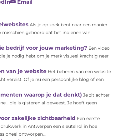
edIn
Email
elwebsites
Als je op zoek bent naar een manier
je misschien gehoord dat het indienen van
e bedrijf voor jouw marketing?
Een video
t die je nodig hebt om je merk visueel krachtig neer
n van je website
Het beheren van een website
 vereist. Of je nu een persoonlijke blog of een
momenten waarop je dat denkt)
Je zit achter
line… die is gisteren al geweest. Je hoeft geen
or zakelijke zichtbaarheid
Een eerste
 drukwerk in Antwerpen een sleutelrol in hoe
ssioneel ontworpen...