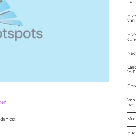
Luxe
Hoe
van
Hoe
con
Ned
Laa
VvE
Goog
Van 
eden
past
Moo
 dan op:
Haa