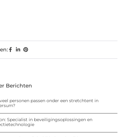
en:
er Berichten
veel personen passen onder een stretchtent in
versum?
on: Specialist in beveiligingsoplossingen en
ectietechnologie