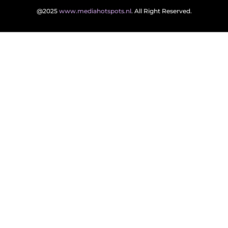
@2025
www.mediahotspots.nl
. All Right Reserved.