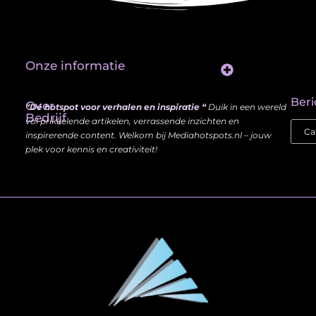
Onze informatie
Website Linkbuilding: Hoe Jij je Zichtbaarheid en Autoriteit Vergroot
Beri
Over
“Dé hotspot voor verhalen en inspiratie “
Duik in een wereld
Bedrijf
vol prikkelende artikelen, verrassende inzichten en
inspirerende content. Welkom bij Mediahotspots.nl – jouw
plek voor kennis en creativiteit!