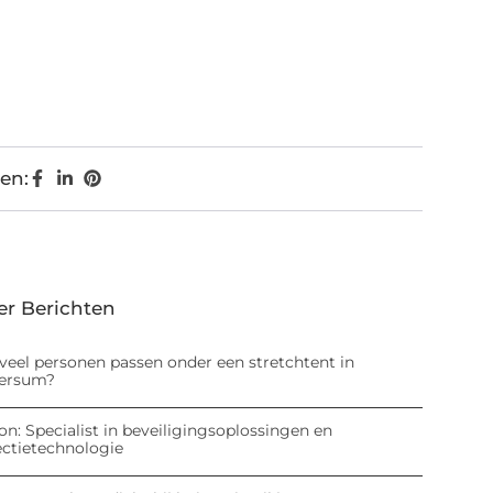
en:
er Berichten
veel personen passen onder een stretchtent in
versum?
on: Specialist in beveiligingsoplossingen en
ectietechnologie