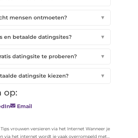
s echt mensen ontmoeten?
▼
is en betaalde datingsites?
▼
ratis datingsite te proberen?
▼
aalde datingsite kiezen?
▼
 op:
edIn
Email
Tips vrouwen versieren via het Internet Wanneer je
n via het internet wordt je vaak overrompeld met...