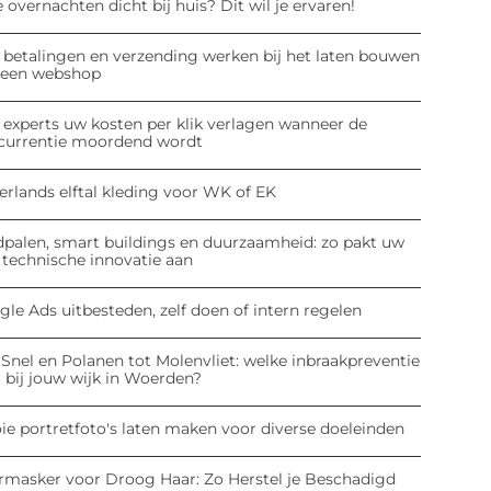
 overnachten dicht bij huis? Dit wil je ervaren!
 betalingen en verzending werken bij het laten bouwen
 een webshop
 experts uw kosten per klik verlagen wanneer de
currentie moordend wordt
erlands elftal kleding voor WK of EK
dpalen, smart buildings en duurzaamheid: zo pakt uw
 technische innovatie aan
le Ads uitbesteden, zelf doen of intern regelen
Snel en Polanen tot Molenvliet: welke inbraakpreventie
 bij jouw wijk in Woerden?
ie portretfoto's laten maken voor diverse doeleinden
rmasker voor Droog Haar: Zo Herstel je Beschadigd