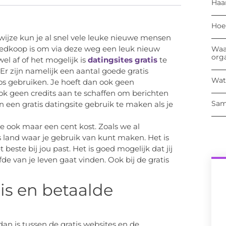
Haa
Hoe
 wijze kun je al snel vele leuke nieuwe mensen
goedkoop is om via deze weg een leuk nieuw
Waa
org
el af of het mogelijk is
datingsites gratis
te
 Er zijn namelijk een aantal goede gratis
Wat
oos gebruiken. Je hoeft dan ook geen
k geen credits aan te schaffen om berichten
Sam
n een gratis datingsite gebruik te maken als je
je ook maar een cent kost. Zoals we al
s land waar je gebruik van kunt maken. Het is
este bij jou past. Het is goed mogelijk dat jij
fde van je leven gaat vinden. Ook bij de gratis
tis en betaalde
l dan is tussen de gratis websites en de