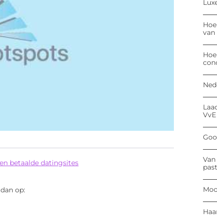
Luxe
Hoe
van
Hoe
con
Ned
Laa
VvE
Goog
Van 
 en betaalde datingsites
past
Moo
 dan op:
Haa