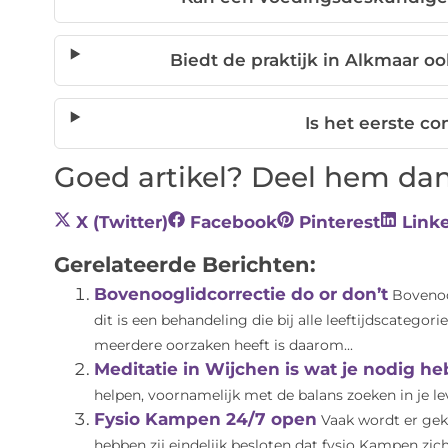
Biedt de praktijk in Alkmaar o
Is het eerste co
Goed artikel? Deel hem dan
X (Twitter)
Facebook
Pinterest
Link
Gerelateerde Berichten:
Bovenooglidcorrectie do or don’t
Bovenoo
dit is een behandeling die bij alle leeftijdscatego
meerdere oorzaken heeft is daarom...
Meditatie in Wijchen is wat je nodig he
helpen, voornamelijk met de balans zoeken in je le
Fysio Kampen 24/7 open
Vaak wordt er gek
hebben zij eindelijk besloten dat fysio Kampen zich