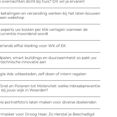
 overnachten dicht bij huis? Dit wil je ervaren!
 betalingen en verzending werken bij het laten bouwen
 een webshop
 experts uw kosten per klik verlagen wanneer de
currentie moordend wordt
erlands elftal kleding voor WK of EK
dpalen, smart buildings en duurzaamheid: zo pakt uw
 technische innovatie aan
le Ads uitbesteden, zelf doen of intern regelen
Snel en Polanen tot Molenvliet: welke inbraakpreventie
 bij jouw wijk in Woerden?
ie portretfoto's laten maken voor diverse doeleinden
rmasker voor Droog Haar: Zo Herstel je Beschadigd