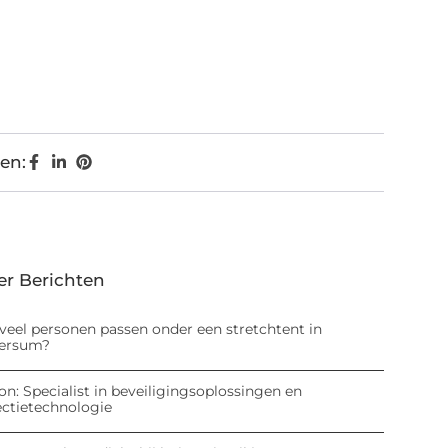
en:
er Berichten
veel personen passen onder een stretchtent in
versum?
on: Specialist in beveiligingsoplossingen en
ectietechnologie