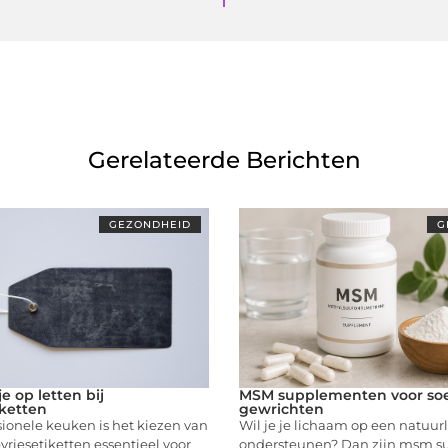
Gerelateerde Berichten
GEZONDHEID
G
e op letten bij
MSM supplementen voor so
iketten
gewrichten
sionele keuken is het kiezen van
Wil je je lichaam op een natuur
pvriesetiketten essentieel voor
ondersteunen? Dan zijn msm 