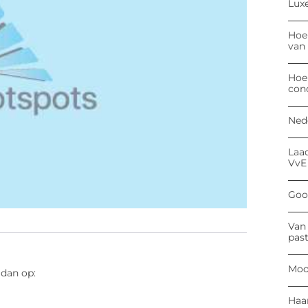
Luxe
Hoe
van
Hoe
con
Ned
Laa
VvE
Goog
Van 
past
Moo
 dan op:
Haa