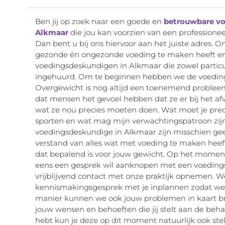
Ben jij op zoek naar een goede en
betrouwbare vo
Alkmaar
die jou kan voorzien van een professione
Dan bent u bij ons hiervoor aan het juiste adres. On
gezonde én ongezonde voeding te maken heeft en
voedingsdeskundigen in Alkmaar die zowel particu
ingehuurd. Om te beginnen hebben we de voeding
Overgewicht is nog altijd een toenemend problee
dat mensen het gevoel hebben dat ze er bij het afv
wat ze nou precies moeten doen. Wat moet je prec
sporten en wat mag mijn verwachtingspatroon zijn
voedingsdeskundige in Alkmaar zijn misschien gee
verstand van alles wat met voeding te maken heeft
dat bepalend is voor jouw gewicht. Op het moment d
eens een gesprek wil aanknopen met een voedings
vrijblijvend contact met onze praktijk opnemen. We
kennismakingsgesprek met je inplannen zodat we e
manier kunnen we ook jouw problemen in kaart 
jouw wensen en behoeften die jij stelt aan de beha
hebt kun je deze op dit moment natuurlijk ook stel