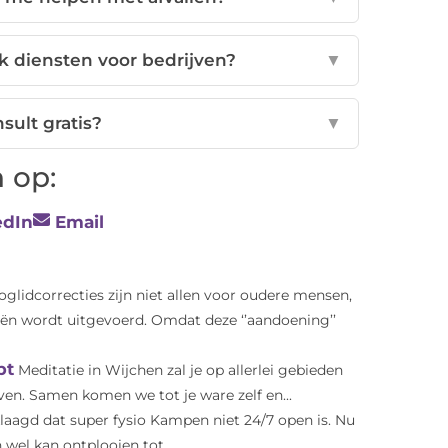
ok diensten voor bedrijven?
▼
nsult gratis?
▼
 op:
edIn
Email
glidcorrecties zijn niet allen voor oudere mensen,
rieën wordt uitgevoerd. Omdat deze ‘’aandoening’’
bt
Meditatie in Wijchen zal je op allerlei gebieden
ven. Samen komen we tot je ware zelf en...
laagd dat super fysio Kampen niet 24/7 open is. Nu
 wel kan ontplooien tot...