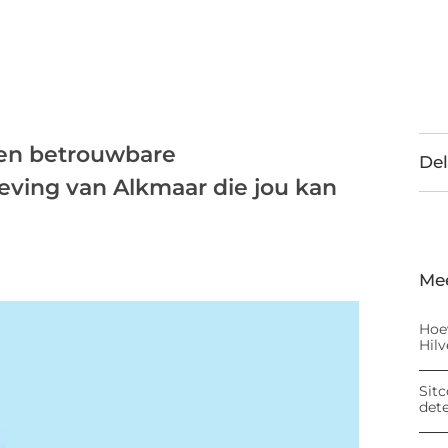
 en betrouwbare
Del
ving van Alkmaar die jou kan
Me
Hoe
Hil
Sitc
det