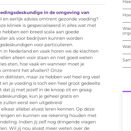
Haa
edingsdeskundige in de omgeving van
Hoe
el en eerlijk advies omtrent gezonde voeding?
ze kliniek is gespecialiseerd in alles wat met
Waa
 hebben een breed scala aan goede
org
lier als voor bedrijven kunnen worden
sdeskundigen voor particulieren.
Wat
m in Nederland en vaak horen we de klachten
allen alleen voor staan en niet goed weten
Sam
ies eten, hoe vaak en wanneer moet je
 omtrent het afvallen? Onze
n diëtisten, maar ze hebben wel heel erg veel
 en je voeding is toch een heel groot gedeelte
at jij met jezelf in de knoop zit en graag
deskundige, kun je geheel gratis en
 zullen eerst een uitgebreid
lkaar allebei alvast leren kennen. Op deze
brengen en kunnen we rekening houden met
ndeling. Indien jij zelf nog dringende vragen
len. Wil jij nou alvast meer weten over de