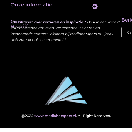
Onze informatie
Website Linkbuilding: Hoe Jij je Zichtbaarheid en Autoriteit Vergroot
Beri
Over
“Dé hotspot voor verhalen en inspiratie “
Duik in een wereld
Bedrijf
vol prikkelende artikelen, verrassende inzichten en
inspirerende content. Welkom bij Mediahotspots.nl – jouw
plek voor kennis en creativiteit!
@2025
www.mediahotspots.nl
. All Right Reserved.