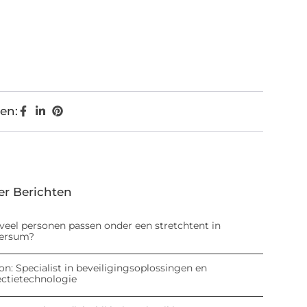
en:
er Berichten
veel personen passen onder een stretchtent in
versum?
on: Specialist in beveiligingsoplossingen en
ectietechnologie