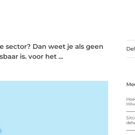
e sector? Dan weet je als geen
Del
aar is. voor het ...
Me
Hoe
Hil
Sitc
det