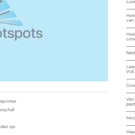
Luxe
Hoe
van
Hoe
con
Ned
Laa
VvE
Goog
Van 
lprinter
past
anschaf
Moo
 dan op:
Haa