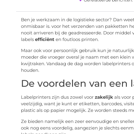
Gerelateerde berichten:
Ben je werkzaam in de logistieke sector? Dan weet
onmisbaar is. voor het verzenden van pakketten he
nooit arriveren bij de geadresseerde. Door middel 
labels
efficiënt
en foutloos printen.
Maar ook voor persoonlijk gebruik kun je natuurlij
moeder die vroeger overal je naam met een klein wi
kwijtraken. Vandaag de dag worden labelprinters o
houden.
De voordelen van een l
Labelprinters zijn dus zowel voor
zakelijk
als voor 
veelzijdig, want je kunt er etiketten, barcodes, vis
plastic als op papier mogelijk. Ze worden steeds me
Ze bieden namelijk een zeer eenvoudige en sneller
ook nog eens voordelig, aangezien je slechts eenma