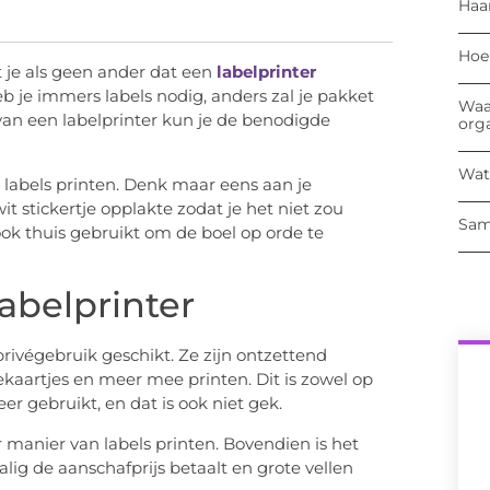
Haa
Hoe
 je als geen ander dat een
labelprinter
b je immers labels nodig, anders zal je pakket
Waa
van een labelprinter kun je de benodigde
org
Wat
k labels printen. Denk maar eens aan je
t stickertje opplakte zodat je het niet zou
Sam
ok thuis gebruikt om de boel op orde te
abelprinter
privégebruik geschikt. Ze zijn ontzettend
itekaartjes en meer mee printen. Dit is zowel op
er gebruikt, en dat is ook niet gek.
 manier van labels printen. Bovendien is het
lig de aanschafprijs betaalt en grote vellen