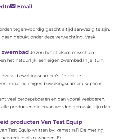
edIn
Email
den tegenwoordig geacht altijd aanwezig te zijn,
s gaan gebukt onder deze verwachting. Vaak
uw zwembad
Je zou het stiekem misschien
n het natuurlijk: een eigen zwembad in je tuin.
 overal: bewakingscamera’s. Je ziet ze
ven, maar een eigen bewakingscamera kopen is
ent veel beroepsboeren en dan vooral veeboeren.
en alle producten die ervan worden gemaakt zijn dan
eid producten Van Test Equip
an Test Equip written by: kamatira11 De meting
 aangeduid als ruwheden. Er...