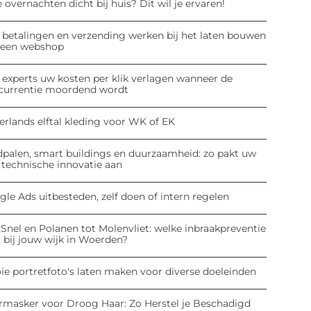
 overnachten dicht bij huis? Dit wil je ervaren!
 betalingen en verzending werken bij het laten bouwen
 een webshop
 experts uw kosten per klik verlagen wanneer de
currentie moordend wordt
erlands elftal kleding voor WK of EK
dpalen, smart buildings en duurzaamheid: zo pakt uw
 technische innovatie aan
le Ads uitbesteden, zelf doen of intern regelen
Snel en Polanen tot Molenvliet: welke inbraakpreventie
 bij jouw wijk in Woerden?
ie portretfoto's laten maken voor diverse doeleinden
rmasker voor Droog Haar: Zo Herstel je Beschadigd