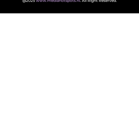
@2025
www.mediahotspots.nl
. All Right Reserved.