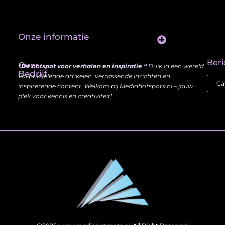
Onze informatie
Website Linkbuilding: Hoe Jij je Zichtbaarheid en Autoriteit Vergroot
Beri
Over
“Dé hotspot voor verhalen en inspiratie “
Duik in een wereld
Bedrijf
vol prikkelende artikelen, verrassende inzichten en
inspirerende content. Welkom bij Mediahotspots.nl – jouw
plek voor kennis en creativiteit!