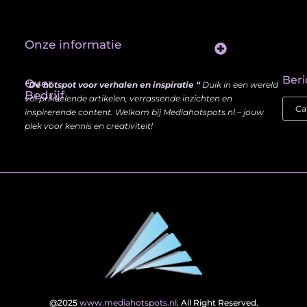
Onze informatie
Website Linkbuilding: Hoe Jij je Zichtbaarheid en Autoriteit Vergroot
Beri
Over
“Dé hotspot voor verhalen en inspiratie “
Duik in een wereld
Bedrijf
vol prikkelende artikelen, verrassende inzichten en
inspirerende content. Welkom bij Mediahotspots.nl – jouw
plek voor kennis en creativiteit!
@2025
www.mediahotspots.nl
. All Right Reserved.