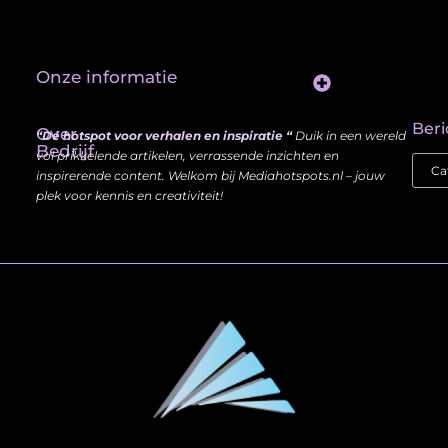
Onze informatie
Website Linkbuilding: Hoe Jij je Zichtbaarheid en Autoriteit Vergroot
Beri
Over
“Dé hotspot voor verhalen en inspiratie “
Duik in een wereld
Bedrijf
vol prikkelende artikelen, verrassende inzichten en
inspirerende content. Welkom bij Mediahotspots.nl – jouw
plek voor kennis en creativiteit!