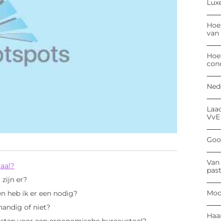
Luxe
Hoe
van
Hoe
con
Ned
Laa
VvE
Goog
Van 
aal?
past
zijn er?
Moo
n heb ik er een nodig?
handig of niet?
Haa