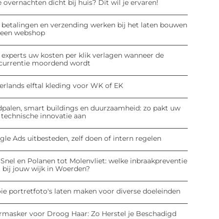
 overnachten dicht bij huis? Dit wil je ervaren!
 betalingen en verzending werken bij het laten bouwen
 een webshop
 experts uw kosten per klik verlagen wanneer de
currentie moordend wordt
erlands elftal kleding voor WK of EK
dpalen, smart buildings en duurzaamheid: zo pakt uw
 technische innovatie aan
le Ads uitbesteden, zelf doen of intern regelen
Snel en Polanen tot Molenvliet: welke inbraakpreventie
 bij jouw wijk in Woerden?
ie portretfoto's laten maken voor diverse doeleinden
rmasker voor Droog Haar: Zo Herstel je Beschadigd