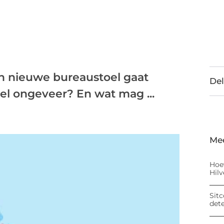
en nieuwe bureaustoel gaat
Del
l ongeveer? En wat mag ...
Me
Hoe
Hil
Sitc
det