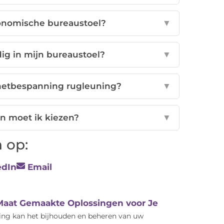
onomische bureaustoel?
▼
ig in mijn bureaustoel?
▼
 netbespanning rugleuning?
▼
n moet ik kiezen?
▼
 op:
edIn
Email
 Maat Gemaakte Oplossingen voor Je
ving kan het bijhouden en beheren van uw