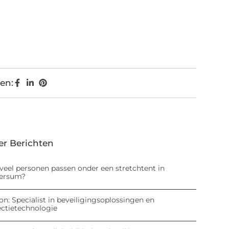
en:
er Berichten
veel personen passen onder een stretchtent in
versum?
on: Specialist in beveiligingsoplossingen en
ectietechnologie