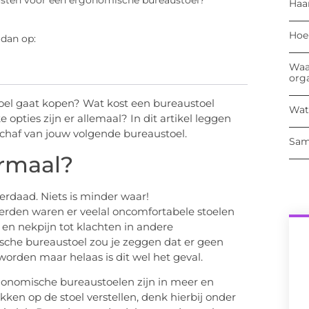
kosten voor een ergonomische bureaustoel?
Haa
Hoe
 dan op:
Waa
org
toel gaat kopen? Wat kost een bureaustoel
Wat
pties zijn er allemaal? In dit artikel leggen
nschaf van jouw volgende bureaustoel.
Sam
ormaal?
erdaad. Niets is minder waar!
rden waren er veelal oncomfortabele stoelen
- en nekpijn tot klachten in andere
sche bureaustoel zou je zeggen dat er geen
rden maar helaas is dit wel het geval.
onomische bureaustoelen zijn in meer en
kken op de stoel verstellen, denk hierbij onder