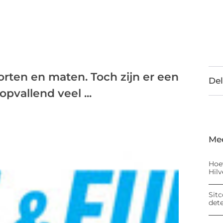
orten en maten. Toch zijn er een
Del
pvallend veel ...
Me
Hoe
Hil
Sitc
det