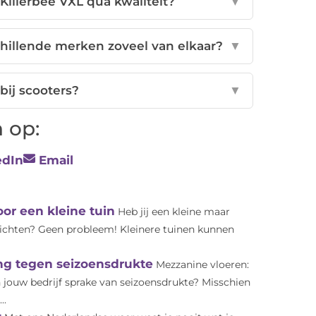
Killerbee VXL qua kwaliteit?
▼
hillende merken zoveel van elkaar?
▼
bij scooters?
▼
 op:
edIn
Email
oor een kleine tuin
Heb jij een kleine maar
 richten? Geen probleem! Kleinere tuinen kunnen
ing tegen seizoensdrukte
Mezzanine vloeren:
n jouw bedrijf sprake van seizoensdrukte? Misschien
..