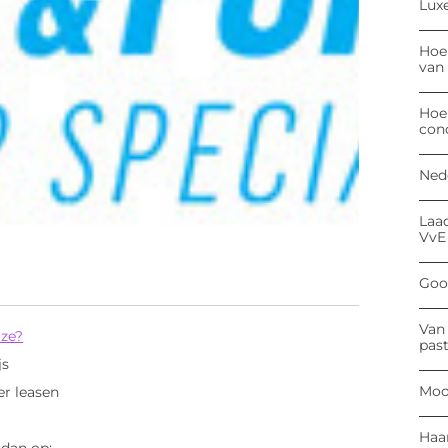
Luxe
Hoe
van
Hoe
con
Ned
Laa
VvE
Goog
Van 
uze?
past
js
Moo
r leasen
Haa