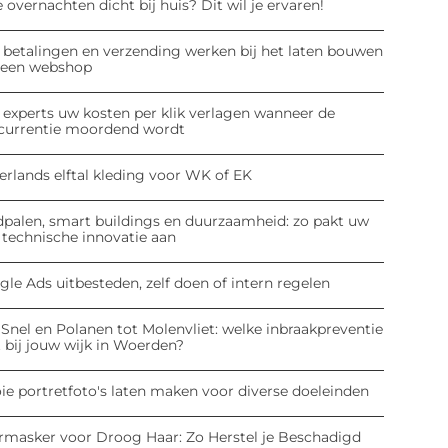
 overnachten dicht bij huis? Dit wil je ervaren!
 betalingen en verzending werken bij het laten bouwen
 een webshop
 experts uw kosten per klik verlagen wanneer de
currentie moordend wordt
erlands elftal kleding voor WK of EK
dpalen, smart buildings en duurzaamheid: zo pakt uw
 technische innovatie aan
le Ads uitbesteden, zelf doen of intern regelen
Snel en Polanen tot Molenvliet: welke inbraakpreventie
 bij jouw wijk in Woerden?
ie portretfoto's laten maken voor diverse doeleinden
rmasker voor Droog Haar: Zo Herstel je Beschadigd