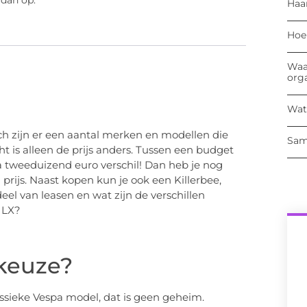
 dan op:
Haa
Hoe
Waa
org
Wat
ch zijn er een aantal merken en modellen die
Sam
ht is alleen de prijs anders. Tussen een budget
a tweeduizend euro verschil! Dan heb je nog
rijs. Naast kopen kun je ook een Killerbee,
eel van leasen en wat zijn de verschillen
 LX?
 keuze?
assieke Vespa model, dat is geen geheim.