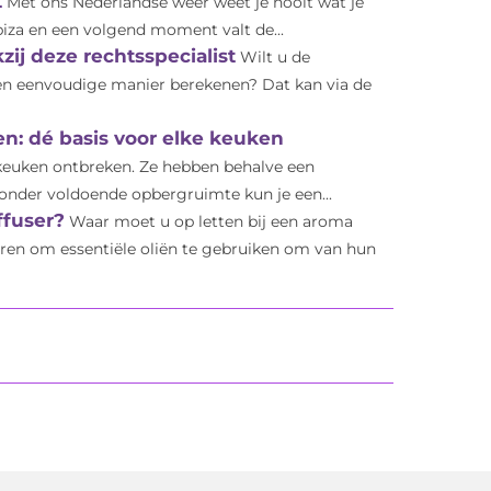
t
Met ons Nederlandse weer weet je nooit wat je
iza en een volgend moment valt de...
ij deze rechtsspecialist
Wilt u de
en eenvoudige manier berekenen? Dat kan via de
n: dé basis voor elke keuken
keuken ontbreken. Ze hebben behalve een
Zonder voldoende opbergruimte kun je een...
ffuser?
Waar moet u op letten bij een aroma
ieren om essentiële oliën te gebruiken om van hun