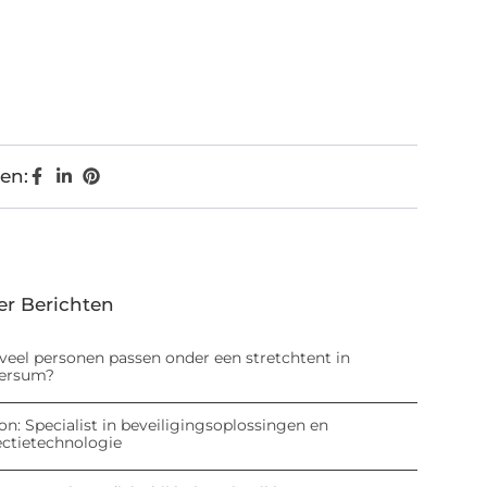
en:
er Berichten
veel personen passen onder een stretchtent in
versum?
on: Specialist in beveiligingsoplossingen en
ectietechnologie