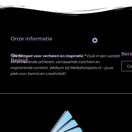
Onze informatie
Website Linkbuilding: Hoe Jij je Zichtbaarheid en Autoriteit Vergroot
Beri
Over
“Dé hotspot voor verhalen en inspiratie “
Duik in een wereld
Bedrijf
vol prikkelende artikelen, verrassende inzichten en
inspirerende content. Welkom bij Mediahotspots.nl – jouw
plek voor kennis en creativiteit!