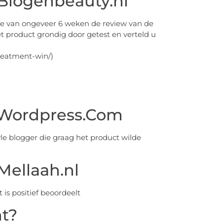
 Blogenbeauty.nl
e van ongeveer 6 weken de review van de
et product grondig door getest en verteld u
reatment-win/)
.Wordpress.Com
e blogger die graag het product wilde
Mellaah.nl
is positief beoordeelt
ht?