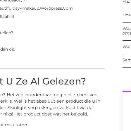
ogenbeauty.nl
Haa
eautifulday4makeup.Wordpress.Com
Hoe
laah.nl
Waa
tellen?
org
Wat
 dan op:
Sam
t U Ze Al Gelezen?
n? Het zijn er inderdaad nog niet zo heel veel.
k is. Wel is het absoluut een product die u in
en Skinlight verpakkingen verkocht via de
or niks! Het product doet wat het beloofd.