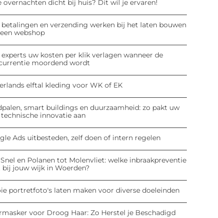
 overnachten dicht bij huis? Dit wil je ervaren!
 betalingen en verzending werken bij het laten bouwen
 een webshop
 experts uw kosten per klik verlagen wanneer de
currentie moordend wordt
erlands elftal kleding voor WK of EK
dpalen, smart buildings en duurzaamheid: zo pakt uw
 technische innovatie aan
le Ads uitbesteden, zelf doen of intern regelen
Snel en Polanen tot Molenvliet: welke inbraakpreventie
 bij jouw wijk in Woerden?
ie portretfoto's laten maken voor diverse doeleinden
rmasker voor Droog Haar: Zo Herstel je Beschadigd