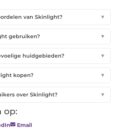
oordelen van Skinlight?
▼
ght gebruiken?
▼
gevoelige huidgebieden?
▼
light kopen?
▼
kers over Skinlight?
▼
 op:
edIn
Email