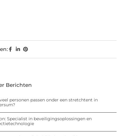
en:
er Berichten
veel personen passen onder een stretchtent in
versum?
on: Specialist in beveiligingsoplossingen en
ectietechnologie