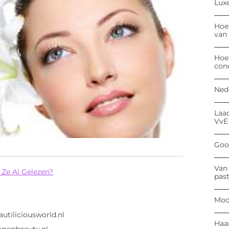
Luxe
Hoe
van
Hoe
con
Ned
Laa
VvE
Goog
Van 
 Ze Al Gelezen?
past
Moo
utiliciousworld.nl
Haa