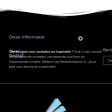
Onze informatie
Website Linkbuilding: Hoe Jij je Zichtbaarheid en Autoriteit Vergroot
Beri
Over
“Dé hotspot voor verhalen en inspiratie “
Duik in een wereld
Bedrijf
vol prikkelende artikelen, verrassende inzichten en
inspirerende content. Welkom bij Mediahotspots.nl – jouw
plek voor kennis en creativiteit!