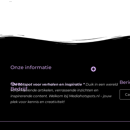
...
Onze informatie
Website Linkbuilding: Hoe Jij je Zichtbaarheid en Autoriteit Vergroot
Beri
Over
“Dé hotspot voor verhalen en inspiratie “
Duik in een wereld
Bedrijf
vol prikkelende artikelen, verrassende inzichten en
inspirerende content. Welkom bij Mediahotspots.nl – jouw
plek voor kennis en creativiteit!